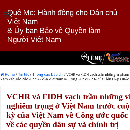
Quê Mẹ: Hành động cho Dân chủ
Việt Nam
& Ủy ban Bảo vệ Quyền làm
Người Việt Nam
Home
/
Tin tức
/
Thông cáo báo chí
/
VCHR và FIDH vạch trần những vi phạm
xem xét Báo cáo định kỳ của Việt Nam về Công ước quốc tế của Liên Hiệp Quốc v
VCHR và FIDH vạch trần những v
nghiêm trọng ở Việt Nam trước cuộ
kỳ của Việt Nam về Công ước quốc 
về các quyền dân sự và chính trị