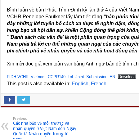
Bình luận về bàn Phúc Trình Định kỳ lần thứ 4 của Việt Na
VCHR Penelope Faulkner lấy làm tiếc rằng
“bản phúc trìn
đày
những lời tuyên bố cách xa thực tế nghìn dặm, đồng
hung bạo xã hội dân sự, khiến Cộng đồng thế giới khôn
“‘Danh sách các vấn đề’ là một phần quan trọng của quá
Nam phải trả lời cụ thể những quan ngại của các chuyên
phi chính phủ về nhân quyền và các nhà hoạt động liên
Xin mời đọc giả xem toàn văn bằng Anh ngữ bản đệ trình 
FIDH-VCHR_Vietnam_CCPR140_LoI_Joint_Submission_EN
Download
This post is also available in:
English
French
Previous
Các nhà bảo vệ môi trường và
nhân quyền ở Việt Nam đón Ngày
Quốc tế Nhân quyền trong tù
ngục