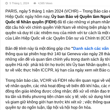
5 Tháng 1, 2024
4,565 Views
PARIS, ngày 5 tháng 1 năm 2024 (VCHR) – Trong Báo cáo 
Hiệp Quốc ngày hôm nay,
Ủy
ban Bảo vệ Quyền làm Ngườ
Quốc tế Nhân quyền (FIDH)
đã tố cáo những vi phạm nhân
đặt câu hỏi với chính quyền Việt Nam về những biện pháp họ
quyền và duy trì các nhiệm nvụ của mình với tư cách là mộ
của Liên Hiệp Quốc về các Quyền Dân sự và Chính trị (ICC
Bản đệ trình này là một đóng góp cho
“
Danh sách các vấn
thông qua tại phiên họp thứ 140 tại Geneva vào ngày 28 t
những vấn đề và quan tâm chính yếu trong danh sách ấy tớ
quyền Hà nội phải trả lời họ trước khi Ủy ban Nhân quyền
tư về việc thực hiện ICCPR, kỳ hạn của ngày xem xét Báo 
Trong bản báo cáo, VCHR và FIDH nêu lên quan ngại về việ
vệ nhân quyền, các nhà hoạt động về biến đổi khí hậu, các 
đồng tôn giáo không được công nhận; đối xử vô nhân đạo t
tra tấn và thiếu phương tiện chăm sóc y tế; việc sử dụng hì
và giam giữ không giới hạn trước khi xét xử ; việc thông qu
quyền tự do ngôn luận, lập hội và hội họp ôn hòa.