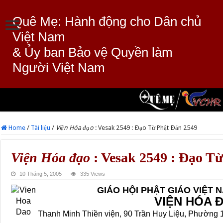
Quê Mẹ: Hành động cho Dân chủ
Việt Nam
& Ủy ban Bảo vệ Quyền làm
Người Việt Nam
Home
/
Tài liệu
/
Viện Hóa đạo
: Vesak 2549 : Ðạo Từ Phật Ðản 2549
Viện Hóa đạo
: Vesak 2549 : Ðạo T
10 Tháng 5, 2005
335 Views
GIÁO HỘI PHẬT GIÁO VIỆT
VIỆN HÓA 
Thanh Minh Thiền viện, 90 Trần Huy Liệu, Phường 