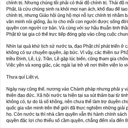
chính trị. Nhưng chúng tôi phải có thái độ chính trị. Thái độ
Phật, là cứu chúng sinh ra khỏi mọi nạn ách, khổ đau để tạo
chính trị, nhưng Giáo hội ủng hộ mọi nỗ lực chính trị nhằm 
văn minh nòi giống, âu lo cho mỗi con người được sống đời
quyền con người cơ bản. Và cùng với sự hậu thuẫn tinh th
Phật tử tại gia có thể trực tiếp đóng góp vào công cuộc chung
Nhìn lại quá khứ lịch sử nước ta, đạo Phật chỉ phát triển ở 
không có sự chuyên quyền, áp bức. Vì vậy, các thiền sư Phậ
triều Ðinh, Lê, Lý, Trần, Lê gặp lúc biến, cũng tham gia chố
Việc yên và xong giặc, các ngài lại trở về nơi thiền viện lo 
Thưa quí Liệt vị,
Ngày nay cũng thế, nương vào Chánh pháp nhưng phải y và
thiện đạo đức. Xã hội nước ta hiện tại sa sút thảm bại từ ti
không có, tự do là số không, nên chưa thể làm trợ duyên ch
quốc gia văn minh trên thế giới đã thực nghiệm những giải 
họ. Còn nước ta thì nhà cầm quyền vẫn thi hành chính sác
quyền đặc lợi cho thiểu số cầm quyền, chẳng đếm xỉa đến 8