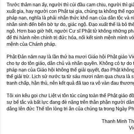
Trước thảm nạn ấy, người thì cúi đầu cam chịu, người thì gi
xuất gia, hay người con Phật tại gia, chúng ta không thể n
pháp nạn, nghĩa là phải nhận thức khổ nạn của dân tộc và n
nhân sinh đến bến bờ tự do, giác ngộ. Ðạo xuất thế là bỏ thế 
ngộ. Hơn bao giờ hết, người Cư sĩ Phật tử không những phả
để thi hành nền chính trị đức hóa, nối kết sinh mệnh mình v
mệnh của Chánh pháp.
Phật Ðản năm nay là lần thứ ba mươi Giáo hội Phật giáo Vi
cho tự do tôn giáo, dân chủ và nhân quyền. Không có tự do 
pháp nạn của Giáo hội không thể giải quyết, đạo Phật khô
thể giải trừ. Lịch sử nước ta từ sáu mươi năm qua chưa là 
tranh chấp, hận thù, nên kết quả đã tạo ra vô vàn đau thươn
Tôi xin kêu gọi chư Liệt vị tôn túc cùng toàn thể Phật giáo 
sự bế tắc và bất lực đang đè nặng trên thân phận người dâ
dâng lên đức Thế tôn lòng tri ân của chúng ta trong Ngày P
Thanh Minh Th
V