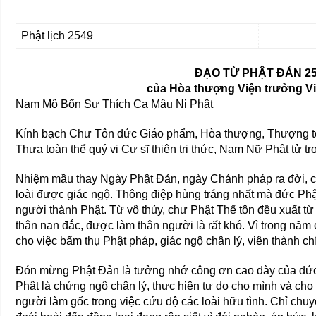
Phật lịch 2549
ÐẠO TỪ PHẬT ÐẢN 2
của Hòa thượng Viện trưởng V
Nam Mô Bổn Sư Thích Ca Mâu Ni Phật
Kính bạch Chư Tôn đức Giáo phẩm, Hòa thượng, Thượng tọ
Thưa toàn thể quý vị Cư sĩ thiện tri thức, Nam Nữ Phật tử t
Nhiệm mầu thay Ngày Phật Ðản, ngày Chánh pháp ra đời, c
loài được giác ngộ. Thông điệp hùng tráng nhất mà đức Phậ
người thành Phật. Từ vô thủy, chư Phật Thế tôn đều xuất từ
thân nan đắc, được làm thân người là rất khó. Vì trong năm c
cho việc bẩm thụ Phật pháp, giác ngộ chân lý, viên thành ch
Ðón mừng Phật Ðản là tưởng nhớ công ơn cao dày của đức
Phật là chứng ngộ chân lý, thực hiện tự do cho mình và cho 
người làm gốc trong việc cứu độ các loài hữu tình. Chỉ ch