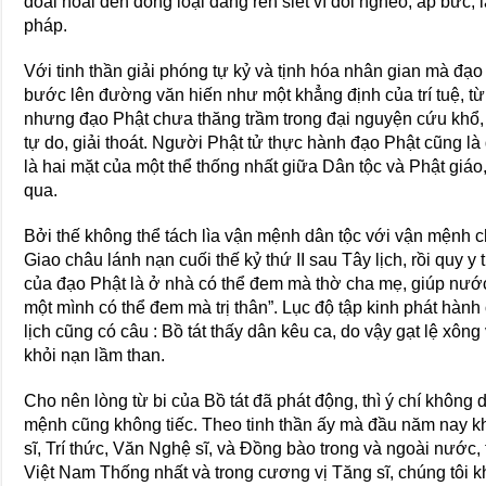
đoái hoài đến đồng loại đang rên siết vì đói nghèo, áp bức, 
pháp.
Với tinh thần giải phóng tự kỷ và tịnh hóa nhân gian mà đạ
bước lên đường văn hiến như một khẳng định của trí tuệ, từ 
nhưng đạo Phật chưa thăng trầm trong đại nguyện cứu khổ
tự do, giải thoát. Người Phật tử thực hành đạo Phật cũng 
là hai mặt của một thể thống nhất giữa Dân tộc và Phật gi
qua.
Bởi thế không thể tách lìa vận mệnh dân tộc với vận mện
Giao châu lánh nạn cuối thế kỷ thứ II sau Tây lịch, rồi quy y
của đạo Phật là ở nhà có thể đem mà thờ cha mẹ, giúp nướ
một mình có thể đem mà trị thân”. Lục độ tập kinh phát hành 
lịch cũng có câu : Bồ tát thấy dân kêu ca, do vậy gạt lệ xông
khỏi nạn lầm than.
Cho nên lòng từ bi của Bồ tát đã phát động, thì ý chí không 
mệnh cũng không tiếc. Theo tinh thần ấy mà đầu năm nay k
sĩ, Trí thức, Văn Nghệ sĩ, và Ðồng bào trong và ngoài nước, 
Việt Nam Thống nhất và trong cương vị Tăng sĩ, chúng tôi k