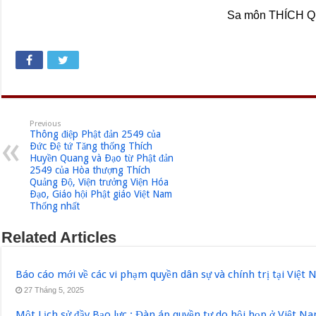
Sa môn THÍCH 
Previous
Thông điệp Phật đản 2549 của
Ðức Ðệ tứ Tăng thống Thích
Huyền Quang và Ðạo từ Phật đản
2549 của Hòa thượng Thích
Quảng Ðộ, Viện trưởng Viện Hóa
Ðạo, Giáo hội Phật giáo Việt Nam
Thống nhất
Related Articles
Báo cáo mới về các vi phạm quyền dân sự và chính trị tại Việt
27 Tháng 5, 2025
Một Lịch sử đầy Bạo lực : Đàn áp quyền tự do hội họp ở Việt N