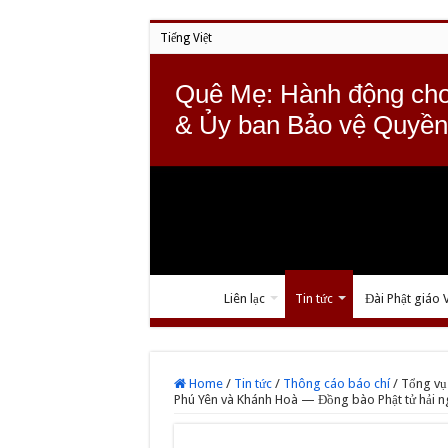
Tiếng Việt
Quê Mẹ: Hành động cho
& Ủy ban Bảo vệ Quyền
Liên lạc
Tin tức
Đài Phật giáo 
Home
/
Tin tức
/
Thông cáo báo chí
/
Tổng vụ 
Phú Yên và Khánh Hoà — Đồng bào Phật tử hải n