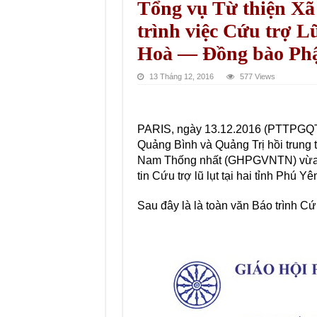
Tổng vụ Từ thiện X
trình việc Cứu trợ L
Hoà — Đồng bào Phật
13 Tháng 12, 2016
577 Views
PARIS, ngày 13.12.2016 (PTTPGQT) –
Quảng Bình và Quảng Trị hồi trung 
Nam Thống nhất (GHPGVNTN) vừa gử
tin Cứu trợ lũ lụt tại hai tỉnh Phú 
Sau đây là là toàn văn Báo trình C