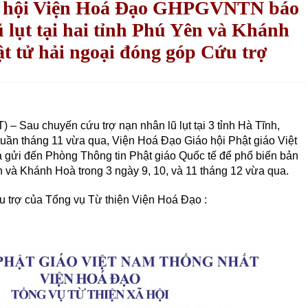
ã hội Viện Hoá Đạo GHPGVNTN báo
ũ lụt tại hai tỉnh Phú Yên và Khánh
 tử hải ngoại đóng góp Cứu trợ
 Sau chuyến cứu trợ nạn nhân lũ lụt tại 3 tỉnh Hà Tĩnh,
tuần tháng 11 vừa qua, Viện Hoá Đạo Giáo hội Phật giáo Việt
i đến Phòng Thông tin Phật giáo Quốc tế để phổ biến bản
Yên và Khánh Hoà trong 3 ngày 9, 10, và 11 tháng 12 vừa qua.
ứu trợ của Tổng vụ Từ thiện Viện Hoá Đạo :