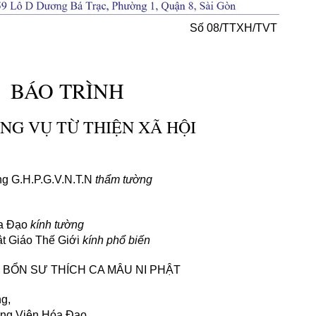
 2560 Số 08/TTXH/TVT
BÁO TRÌNH
NG VỤ TỪ THIỆN XÃ HỘI
g G.H.P.G.V.N.T.N
thẩm tường
óa Đạo
kính tường
t Giáo Thế Giới
kính phổ biến
 BỔN SƯ THÍCH CA MÂU NI PHẬT
g,
ng Viện Hóa Đạo,