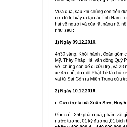
Vừa qua, sau khi chúng con trên đườ
cơn lũ lụt xảy ra tại các tỉnh Nam T
hại về người và của rất nặng nề, nê
như sau :
1) Ngày 09.12.2016,
4h30 sáng, Khởi hành , đoàn gồm có
Mỹ, Thầy Pháp Hải vận động Quý Phật
với chúng con để đi cứu trợ, và 2
xe 45 chỗ, do một Phật Tử là chủ 
vật từ Sài Gòn ra Miền Trung cứu tr
2) Ngày 10.12.2016,
Cứu trợ tại xã Xuân Sơn, Huyệ
Gồm có : 350 phần quà, phẩm vật gồ
nước tương, 01 ký đường ,01 bịch bộ