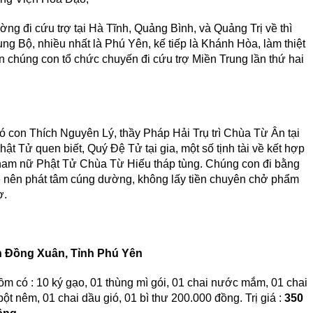
ng đi cứu trợ tại Hà Tĩnh, Quảng Bình, và Quảng Trị về thì
rung Bộ, nhiều nhất là Phú Yên, kế tiếp là Khánh Hòa, làm thiệt
n chúng con tổ chức chuyến đi cứu trợ Miền Trung lần thứ hai
 con Thích Nguyên Lý, thầy Pháp Hải Trụ trì Chùa Từ Ân tại
 Tử quen biết, Quý Đệ Tử tại gia, một số tịnh tài về kết hợp
8 nam nữ Phật Tử Chùa Từ Hiếu tháp tùng. Chúng con đi bằng
xe nên phát tâm cúng dường, không lấy tiền chuyên chở phẩm
ợ.
n Đồng Xuân, Tỉnh Phú Yên
m có : 10 ký gạo, 01 thùng mì gói, 01 chai nước mắm, 01 chai
t nêm, 01 chai dầu gió, 01 bì thư 200.000 đồng. Trị giá :
350