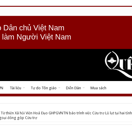
 Dân chủ Việt Nam
 làm Người Việt Nam
VN
Tài liệu
Tự do Tôn giáo
Diễn Đàn
Mua sách
Từ thiện Xã hội Viện Hoá Đạo GHPGVNTN báo trình việc Cứu trợ Lũ lụt tại hai tỉnh
goại đóng góp Cứu trợ