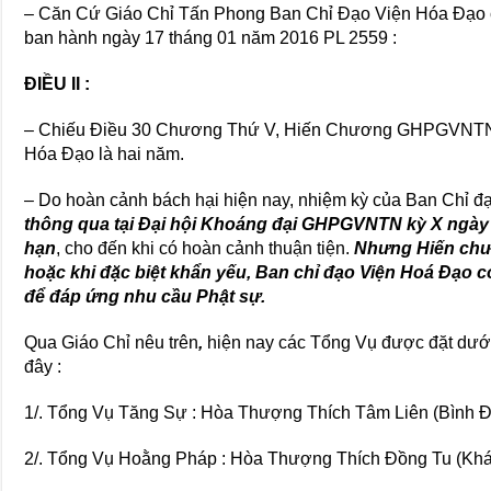
– Căn Cứ Giáo Chỉ Tấn Phong Ban Chỉ Đạo Viện Hóa Đạo
ban hành ngày 17 tháng 01 năm 2016 PL 2559 :
ĐIỀU II :
– Chiếu Điều 30 Chương Thứ V, Hiến Chương GHPGVNTN,
Hóa Đạo là hai năm.
– Do hoàn cảnh bách hại hiện nay, nhiệm kỳ của Ban Chỉ
thông qua tại Đại hội Khoáng đại GHPGVNTN kỳ X ngày
hạn
, cho đến khi có hoàn cảnh thuận tiện.
Nhưng Hiến chư
hoặc khi đặc biệt khẩn yếu, Ban chỉ đạo Viện Hoá Đạo 
để đáp ứng nhu cầu Phật sự.
Qua Giáo Chỉ nêu trên
,
hiện nay các Tổng Vụ được đặt dướ
đây :
1/. Tổng Vụ Tăng Sự : Hòa Thượng Thích Tâm Liên (Bình Đ
2/. Tổng Vụ Hoằng Pháp : Hòa Thượng Thích Đồng Tu (Kh