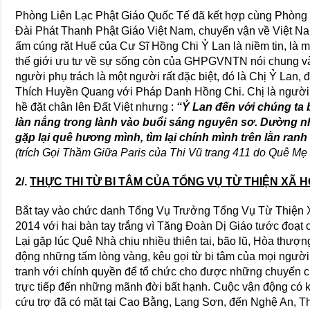
Phòng Liên Lạc Phật Giáo Quốc Tế đã kết hợp cùng Phòng T
Đài Phát Thanh Phật Giáo Việt Nam, chuyển vận về Việt Na
ấm cúng rặt Huế của Cư Sĩ Hồng Chi Ỷ Lan là niềm tin, là 
thế giới ưu tư về sự sống còn của GHPGVNTN nói chung
người phụ trách là một người rất đặc biệt, đó là Chị Ỷ Lan
Thích Huyền Quang với Pháp Danh Hồng Chi. Chị là người 
hề đặt chân lên Đất Việt nhưng :
“Ỷ Lan đến với chúng ta 
làn nắng trong lành vào buổi sáng nguyên sơ. Dường n
gặp lại quê hương mình, tìm lại chính mình trên lằn ranh 
(trích Gọi Thầm Giữa Paris của Thi Vũ trang 411 do Quê Mẹ 
2/.
THỰC THI TỪ BI TÂM CỦA TỔNG VỤ TỪ THIỆN XÃ HỘ
Bắt tay vào chức danh Tổng Vụ Trưởng Tổng Vụ Từ Thi
2014 với hai bàn tay trắng vì Tăng Đoàn Dị Giáo tước đoạt
Lại gặp lúc Quê Nhà chịu nhiều thiên tai, bão lũ, Hòa thượ
động những tấm lòng vàng, kêu gọi từ bi tâm của mọi người.
tranh với chính quyền để tổ chức cho được những chuyến c
trực tiếp đến những mãnh đời bất hạnh. Cuộc vận động có kh
cứu trợ đã có mặt tại Cao Bằng, Lạng Sơn, đến Nghệ An, T