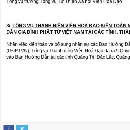
Tổng vụ trưởng Tổng vụ Từ Thiện Xã hội Viện Hoá Đạo
3/.
TỔNG VỤ THANH NIÊN VIỆN HOÁ ĐẠO
KIỆN TOÀN 
DẪN GIA ĐÌNH PHẬT TỬ VIỆT NAM TẠI CÁC TỈNH, THÀ
Nhân việc kiện toàn và bổ sung nhân sự các Ban Hướng Dẫ
(GĐPTVN), Tổng vụ Thanh niên Viện Hoá Đạo đã ra 5 Quyết
vào Ban Hướng Dẫn tại các tỉnh Quảng Trị, Đắc Lắc, Quản