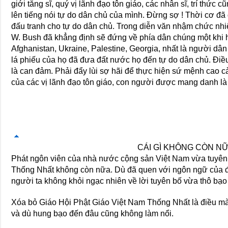
giới tăng sĩ, quý vị lãnh đạo tôn giáo, các nhân sĩ, trí thức
lên tiếng nói tự do dân chủ của mình. Ðừng sợ ! Thời cơ đã
đấu tranh cho tự do dân chủ. Trong diễn văn nhậm chức n
W. Bush đã khẳng định sẽ đứng về phía dân chúng một khi h
Afghanistan, Ukraine, Palestine, Georgia, nhất là người dâ
lá phiếu của họ đã đưa đất nước họ đến tự do dân chủ. Ðiều
là can đảm. Phải đẩy lùi sợ hãi để thực hiện sứ mệnh cao c
của các vị lãnh đạo tôn giáo, con người được mang danh là tr
CÁI GÌ KHÔNG CÒN NỮ
Phát ngôn viên của nhà nước cộng sản Việt Nam vừa tuyên
Thống Nhất không còn nữa. Dù đã quen với ngôn ngữ của 
người ta không khỏi ngạc nhiên về lời tuyên bố vừa thô bạ
Xóa bỏ Giáo Hội Phật Giáo Việt Nam Thống Nhất là điều m
và dù hung bạo đến đâu cũng không làm nổi.