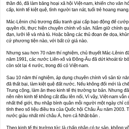
thần đó, đã làm băng hoại xã hội Việt-nam, khiến cho văn h
cấp, kinh tế kiệt quệ, tình người tan nát, tuổi trẻ hoang mang
Mác-Lênin chủ trương đấu tranh giai cấp bạo động để cướp
quyền rồi, thực hiện chuyên chính vô sản. Nắm giữ chính q
đạn, lưỡi lê và nhà tù. Hoặc bằng các thủ đoạn đe dọa, khủng
cứ phương tiện nào, với bất cứ giá nào.
Nhưng sau hơn 70 năm thí nghiệm, chủ thuyết Mác-Lênin đã 
năm 1991, các nước Liên-xô và Ðông-Âu đã dứt khoát từ bỏ 
còn sót lại 4 nước, trong đó có Việt-nam.
Sau 10 năm thí nghiệm, áp dụng chuyên chính vô sản từ n
đã thất bại, làm kiệt quệ đất nước. Nếu không đổi mới là c
Trung cộng, làm ăn theo kinh tế thị trường tư bản. Nhưng đã 
nên nền kinh tế không cất đầu lên nổi, Vì vậy, Việt-nam vẫ
nhất thế giới, thu nhập bình quân mỗi người một ngày chỉ có
tính theo số liệu điều tra của Quốc hội Châu Âu năm 2003. T
nước giàu nhất nhì châu Á, hơn cả Nhật-bản .
Theo kinh tế thị trường tức là chấp nhận có tư sản, không v