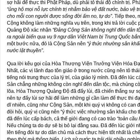
sợ hãi để thực thi Phật Pháp, dù phải tỏ thái độ chính trị. Ph
“ủng hộ mọi nỗ lực chính trị nhằm bảo vệ đất nước, bảo vệ t
cho mỗi con người được sống đời ấm no, tự do”
. Tiếp theo,
Cộng không làm những nghĩa vụ trên, trong khi trả lời cuộ
Quảng Ðộ xác nhận
“Ðảng Cộng Sản không nghĩ đến dân t
ra ngoài biển qua vụ 9 ngư dân Việt Nam bị Trung Quốc bắn
một bước nữa, đó là Cộng Sản nên
“ý thức nhường sân khấ
nước lật thuyền”
.
Qua lời kêu gọi của Hòa Thượng Viện Trưởng Viện Hóa Ðạ
Nhất, các vị lãnh đạo tôn giáo ở trong nước cũng nên tỏ thái
tiếng nói trung thực của lý trí, của giáo lý mình. Ðã đến lúc cá
Sản chẳng những không còn nghĩ đến dân tộc, mà chúng còn 
lõa. Hòa Thượng Quảng Ðộ đã đẩy lùi, đã chiến thắng sự sợ 
nên tự đẩy lùi sợ hãi để làm những gì cần làm để thực thi đ
dĩ nhiên, cũng như Cộng Sản, một khi quý vị không có can 
đòi hỏi, quý vị cũng nên “ý thức việc nhường sân khấu cho t
đã đến lúc cấp bách, cả thế giới đang có cao trào
“toàn cầu 
Nếu chúng ta do dự sẽ bị bỏ lại đằng sau. Ðã đến lúc giới n
lên tiếng đòi tự do dân chủ mà cách thực hiện tốt nhất là c
theo thời mà thông biến. Lịch sử nước ta trải dài nhiều nghìn