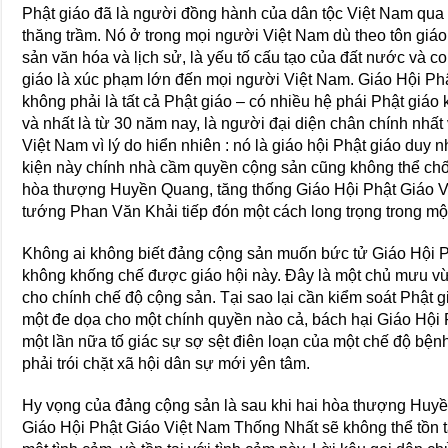
Phật giáo đã là người đồng hành của dân tộc Việt Nam qua 
thăng trầm. Nó ở trong mọi người Việt Nam dù theo tôn giáo
sản văn hóa và lịch sử, là yếu tố cấu tạo của đất nước và 
giáo là xúc phạm lớn đến mọi người Việt Nam. Giáo Hội Ph
không phải là tất cả Phật giáo – có nhiều hệ phái Phật giáo
và nhất là từ 30 năm nay, là người đại diện chân chính nhất
Việt Nam vì lý do hiển nhiên : nó là giáo hội Phật giáo duy 
kiện này chính nhà cầm quyền cộng sản cũng không thể chối
hòa thượng Huyền Quang, tăng thống Giáo Hội Phật Giáo V
tướng Phan Văn Khải tiếp đón một cách long trọng trong một
Không ai không biết đảng cộng sản muốn bức tử Giáo Hội 
không khống chế được giáo hội này. Ðây là một chủ mưu v
cho chính chế độ cộng sản. Tại sao lại cần kiểm soát Phật g
một đe dọa cho một chính quyền nào cả, bách hại Giáo Hội
một lần nữa tố giác sự sợ sệt điên loạn của một chế độ bện
phải trói chặt xã hội dân sự mới yên tâm.
Hy vọng của đảng cộng sản là sau khi hai hòa thượng Hu
Giáo Hội Phật Giáo Việt Nam Thống Nhất sẽ không thể tồn tại