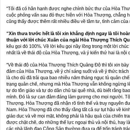
“Tôi đã có hân hạnh được nghe chính bức thư của Hòa Thư
cuộc phỏng vấn sau đó thực hiện với Hòa Thượng, chẳng hạ
cũng thấy được thêm rất nhiều điều về tâm tư, tình cảm củ
“Xin thưa trước hết là tôi xin khẳng định ngay là tôi hoà
thuận với lời chúc Xuân của ngài Hòa Thượng Thích Q
kêu gọi đó 100%. Về lời kêu gọi nầy lồng trong một lời chúc X
nhất là về thái độ của Hòa Thượng, và ý kiến thứ hai là nội 
“Về thái độ của Hòa Thượng Thích Quảng Ðộ thì tôi xin b
đảm của Hòa Thượng, về ý chí sáng suốt và về ý thức trá
là cho dù đã trải qua bao nhiêu năm tháng ngục tù quản chế
trạng quản chế, nhưng mà Hòa Thượng vẫn không ngừng lên
tự do tôn giáo và tự do dân chủ tại quê nhà, dù biết rằng ba
mình. Ðó là sự can đảm đáng làm gương cho mọi người. Tô
Thượng. Hòa Thượng đã nhận rõ tình thế và truy nguyên được
Nam. Hòa Thượng đã cho thấy rằng tất cả sự tụt hậu về kinh
giáo dục và về mọi mặt, không phải là hậu quả của chiến tr
được chặt chẽ, do những thế lực ngoại thù và nội thù, hay 
các nhà lãnh đạo Cộng Sản thường đưa ra để trốn tránh trá