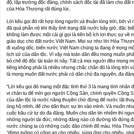
độ, lập trường độc đảng, chính sách độc tài đã làm cho đất n
của Hòa Thượng rất đúng lúc.
Lời kêu gọi đó rất hợp lòng người và thuận lòng trời, bởi 
đã quá phẫn nộ khi thấy tình trạng đất nước bây giờ, đặc 
không làm được một cái gì gọi là tiến bộ ích lợi thực sự về m
giáo dục cho đất nước Việt Nam. Mọi sự như lời Hòa Thượng
đi xuống dốc, biến nước Việt Nam chúng ta đang ở trong một 
lịch sử của dân tộc. Vì vậy mà toàn dân đều mong muốn phải
bỏ chế độ độc tài toàn trị nầy. Tất cả mọi người đều mong 
tiếng không phải là nhiều nhưng chắc chắn đó là lòng trời 
là mong muốn đất nước phải có dân chủ đa nguyên, đa đản
“Lời kêu gọi đó mang một đặc tính thứ 3 là mang tính nhân
vị chân tu để mời gọi người Cộng Sản, chính quyền Cộng S
của dân tộc là nước nâng thuyền chứ đừng để nước lật thu
ủng hộ mình, để cho dân thực sự tin vào mình. Và muốn như v
cuộc bầu cử tự do đa đảng. Muốn cho dân tín nhiệm thì ngư
những người tài đức, những đảng nào có đường lối đứng 
nước chúng ta có những cuộc đảo chính đổ máu. Hòa Thượ
“đừng tuởng có công an cho nhiều, súng ống cho nhiều, nhà 