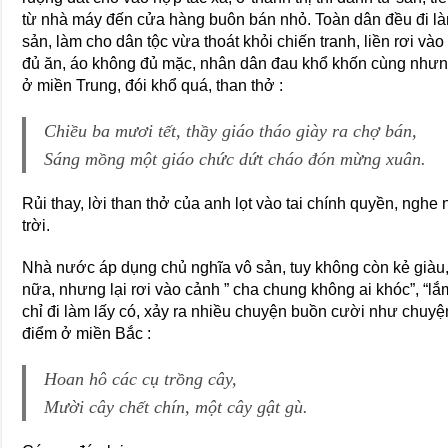
từ nhà máy đến cửa hàng buôn bán nhỏ. Toàn dân đều đi làm
sản, làm cho dân tộc vừa thoát khỏi chiến tranh, liền rơi và
đủ ăn, áo không đủ mặc, nhân dân đau khổ khốn cùng nhưn
ở miền Trung, đói khổ quá, than thở :
Chiều ba mươi tết, thầy giáo tháo giày ra chợ bán,
Sáng mồng một giáo chức dứt cháo đón mừng xuân.
Rủi thay, lời than thở của anh lọt vào tai chính quyền, nghe
trời.
Nhà nước áp dụng chủ nghĩa vô sản, tuy không còn kẻ giàu,
nữa, nhưng lại rơi vào cảnh ” cha chung không ai khóc”, “lắ
chỉ đi làm lấy có, xảy ra nhiều chuyện buồn cười như chuyện
điểm ở miền Bắc :
Hoan hô các cụ trồng cây,
Mười cây chết chín, một cây gật gù.