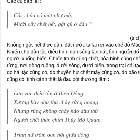
Các cụ đáp lại :
Các cháu có mắt như mù,
Mười cây chết hết, gật gù ở đâu ?
(trí
Không ngờ, hết thực dân, đất nước ta lại rơi vào chế độ Mác
Khiến cho dân tộc điêu linh, non sông tan nát, tình người đổ 
người xuống biển. Chiến tranh cũng chết, hòa bình cũng chết
rừng, nơi đồng ruộng, dưới sông, dưới biển, trong trại cải tạ
do hải tặc cũng có, do thuyền hư chết máy cũng có, do bão tố
cũng có, tình cảnh thật là đau xót thương tâm :
Lưu vực điêu tàn ở Biển Ðông
Xương bầy như thú cháy rừng hoang
Nhưng rừng không cháy nào đâu thú
Người chết thân chìm Thủy Mộ Quan.
Trinh nữ trầm oan nổi giữa dòng