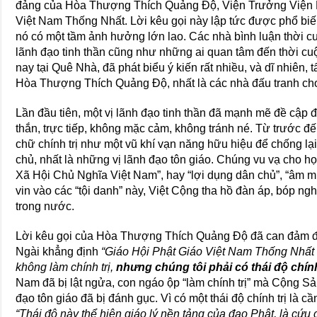
đảng của Hòa Thượng Thích Quảng Ðộ, Viện Trưởng Viện 
Việt Nam Thống Nhất. Lời kêu gọi này lập tức được phổ biến 
nó có một tầm ảnh hưởng lớn lao. Các nhà bình luận thời cu
lãnh đạo tinh thần cũng như những ai quan tâm đến thời cuộ
nay tại Quê Nhà, đã phát biểu ý kiến rất nhiều, và dĩ nhiên, 
Hòa Thượng Thích Quảng Ðộ, nhất là các nhà đấu tranh cho
Lần đầu tiên, một vị lãnh đạo tinh thần đã mạnh mẽ đề cập đ
thắn, trực tiếp, không mặc cảm, không tránh né. Từ trước 
chữ chính trị như một vũ khí vạn năng hữu hiệu để chống lại
chủ, nhất là những vị lãnh đạo tôn giáo. Chúng vu vạ cho 
Xã Hội Chủ Nghĩa Việt Nam”, hay “lợi dụng dân chủ”, “âm mư
vin vào các “tội danh” này, Việt Cộng tha hồ đàn áp, bóp nghẹ
trong nước.
Lời kêu gọi của Hòa Thượng Thích Quảng Ðộ đã can đảm 
Ngài khẳng định
“Giáo Hội Phật Giáo Việt Nam Thống Nhất v
không làm chính trị,
nhưng chúng tôi phải có thái độ chính
Nam đã bị lật ngửa, con ngáo ộp “làm chính trị” mà Cộng S
đạo tôn giáo đã bị đánh gục. Vì có một thái độ chính trị là cần
“Thái độ này thể hiện giáo lý nền tảng của đạo Phật, là cứ