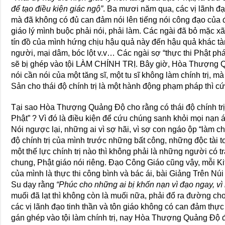
để tạo điều kiện giác ngộ”
. Ba mươi năm qua, các vị lãnh đạo
mà đã không có đủ can đảm nói lên tiếng nói công đạo của 
giáo lý mình buộc phải nói, phải làm. Các ngài đã bỏ mặc xã 
tín đồ của mình hứng chịu hậu quả này đến hậu quả khác t
người, mại dâm, bóc lột v.v… Các ngài sợ “thực thi Phật phá
sẽ bị ghép vào tội LÀM CHÍNH TRỊ. Bây giờ, Hòa Thượng Qu
nói cần nói của một tăng sĩ, một tu sĩ không làm chính trị, mà
Sản cho thái độ chính trị là một hành động phạm pháp thì cứ 
Tại sao Hòa Thượng Quảng Ðộ cho rằng có thái độ chính trị 
Phật” ? Vì đó là điều kiện để cứu chúng sanh khỏi mọi nạn á
Nói ngược lại, những ai vì sợ hãi, vì sợ con ngáo ộp “làm c
độ chính trị của mình trước những bất công, những độc tài 
một thế lực chính trị nào thì không phải là những người có t
chung, Phật giáo nói riêng. Ðạo Công Giáo cũng vậy, mỗi 
của mình là thực thi công bình và bác ái, bài Giảng Trên N
Su dạy rằng
“Phúc cho những ai bị khốn nạn vì đạo ngay, vì
muối đã lạt thì không còn là muối nữa, phải đổ ra đường ch
các vị lãnh đạo tinh thần và tôn giáo không có can đảm thực 
gán ghép vào tội làm chính trị, nay Hòa Thượng Quảng Ðộ đã