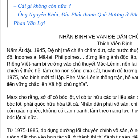
– Cái gì không còn nữa ?
– Ông Nguyên Khôi, Ðài Phát thanh Quê Hương ở Bắc
Phan Văn Lợi
NHẬN ÐỊNH VỀ VẤN ÐỀ DÂN CH
Thích Viên Ðịnh
Năm Ất dậu 1945, Ðệ nhị thế chiến chấm dứt, các nước thu
độ, Indonesia, Mã-lai, Philippines… đứng lên giành độc lập, 
Riêng Việt-nam bị vướng vào chủ thuyết Mác-Lênin, nên lại 
chiến ý thức hệ, làm cho non sông chia cắt, huynh đệ tương 
1975, hòa bình mới tái lập. Phe Mác-Lênin thắng trận, hô va
tiến vững chắc lên Xã hội chủ nghĩa”.
Marx cho rằng, sở dĩ có bóc lột, vì có tư hữu các tư liệu sả
bóc lột, phải quốc hữu hóa tất cả. Nhân dân phải vô sản, c
còn giàu nghèo, không có cạnh tranh, làm theo năng lực, hư
bóc lột ai nữa.
Từ 1975-1985, áp dụng đường lối chuyên chính vô sản, ở 
ruộng đất cho vào hợp tác xã, ở thành thị thì đánh tư sản, 