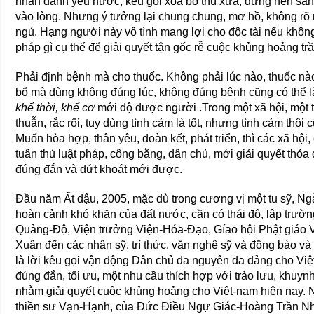
nhân danh yêu nước, kêu gọi xóa bỏ thù xưa, đừng nên sân
vào lòng. Nhưng ý tưởng lại chung chung, mơ hồ, không rõ 
ngủ. Hạng người này vô tình mang lợi cho độc tài nếu không
pháp gì cụ thể để giải quyết tận gốc rễ cuộc khủng hoảng trầ
Phải định bệnh mà cho thuốc. Không phải lúc nào, thuốc nào
bổ mà dùng không đúng lúc, không đúng bệnh cũng có thể là
khế thời, khế cơ
mới độ được người .Trong một xã hội, một 
thuẫn, rắc rối, tuy dùng tình cảm là tốt, nhưng tình cảm thôi
Muốn hòa hợp, thân yêu, đoàn kết, phát triển, thì các xã hội
tuân thủ luật pháp, công bằng, dân chủ, mới giải quyết thỏa
đúng đắn và dứt khoát mới được.
Ðầu năm Ất dậu, 2005, mặc dù trong cương vị một tu sỹ, Ngà
hoàn cảnh khó khăn của đất nước, cần có thái độ, lập trườn
Quảng-Ðộ, Viện trưởng Viện-Hóa-Ðạo, Gíao hội Phật giáo 
Xuân đến các nhân sỹ, trí thức, văn nghệ sỹ và đồng bào và
là lời kêu gọi vận động Dân chủ đa nguyên đa đảng cho Việt
đúng đắn, tối ưu, một nhu cầu thích hợp với trào lưu, khuy
nhằm giải quyết cuộc khủng hoảng cho Việt-nam hiện nay. Ng
thiền sư Vạn-Hạnh, của Ðức Ðiều Ngự Giác-Hoàng Trần Nhân