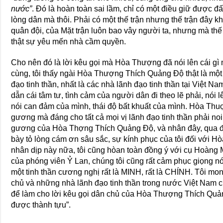
nước”
. Ðó là hoàn toàn sai lầm, chỉ có một điều giữ được đ
lòng dân mà thôi. Phải có một thế trận nhưng thế trận đây kh
quân đội, của Mặt trận luôn bao vây người ta, nhưng mà thế
thật sự yêu mến nhà cầm quyền.
Cho nên đó là lời kêu gọi mà Hòa Thượng đã nói lên cái gì 
cùng, tôi thấy ngài Hòa Thượng Thích Quảng Ðộ thật là một
đạo tinh thần, nhất là các nhà lãnh đạo tinh thần tại Việt N
dẫn cái tâm tư, tình cảm của người dân đi theo lẽ phải, nói l
nói can đảm của mình, thái độ bất khuất của mình. Hòa Thu
gương mà đáng cho tất cả mọi vị lãnh đạo tinh thần phải noi
gương của Hòa Thợng Thích Quảng Ðộ, và nhân đây, qua đ
bày tỏ lòng cám ơn sâu sắc, sự kính phục của tôi đối với
nhân dịp này nữa, tôi cũng hòan toàn đồng ý với cụ Hoàng M
của phóng viên Ỷ Lan, chúng tôi cũng rất cảm phục giọng nó
một tinh thần cương nghị rất là MINH, rất là CHÍNH. Tôi mon
chủ và những nhà lãnh đạo tinh thần trong nước Việt Nam c
để làm cho lời kêu gọi dân chủ của Hòa Thượng Thích Qu
được thành tựu”.