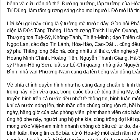
bệnh và cứu dân độ thế. Ðường hướng, lập trường của Hòa-
Trí-Dũng, làm tấm gương sáng cho mọi người. Ðó mới là tì
Lời kêu gọi này cũng là ý tưởng mà trước đây, Gíao hội Phậ
diện là Ðức Tăng Thống, Hòa thượng Thích Huyền Quang,
Thượng tọa Tuệ-Sỹ, Không-Tánh, Thiện-Minh ; đạo Thiên c
Ngọc Lan, các đạo Tin Lành, Hòa-Hảo, Cao-Ðài… cũng đều c
sỹ phu Thăng long Bắc hà, cùng nhiều trí thức, văn nghệ s
Hoàng Minh Chính, Hoàng Tiến, Nguyễn Thanh Giang, Hà-Sỹ 
sỹ Phạm-Hồng Sơn, luật sư Lê-Chí quang, nhà giáo Nguyễ
Bình, nhà văn Phương-Nam cũng đã lên tiếng vận động Dâ
Về phía chính quyền hình như họ cũng đang chuẩn bị tinh 
trọng này, nên vừa qua, trong cuộc bầu cử tổng thống Mỹ, đồn
truyền hình trên cả nước đều nhất tề thông tin, bình luận m
khí cả nước nóng lên, tinh thần dân chúng cũng rộn rã, hồi 
ngày, hằng giờ của các phóng viên, phát thanh viên các báo
ủng hộ phe này, người ủng hộ phe kia, cùng trông đợi kết qu
mong ước Việt-nam mình nhanh chóng có bầu cử tự do, đa đ
bình luận, thông tin cuộc bầu cử ở Hoa-kỳ một cách rầm rộ 
chuyện cho dân giải trí bình thường, vì vấn đề đa nguyên, 