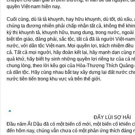
quyền Việt-nam hiện nay.
Cuối cùng, dù là tả khuynh, hay hữu khuynh, dù tốt, dù xấu,
chúng ta đương nhiên phải chấp nhận tất cả, không thể khi
kỳ thị khuynh tả, khuynh hữu, trung dung, trong nước, ngoà
biệt tôn giáo, đảng phái, sắc tộc, tất cả đã là người Việt-na
nước, với dân tộc Việt-nam. Mọi quyền lợi, trách nhiệm đều 
cả. Tất cả mọi người, hãy đoàn kết lại, hãy mạnh dạn cùng
quá khứ, hãy biết hy sinh những quyền lợi riêng tư của cá 
chung lòng, theo lời kêu gọi của Hòa-Thượng Thích Quảng
cả dân tộc. Hãy cùng nhau bắt tay xây dựng lại đất nước ch
nước tiên tiến trong khu vực và trên thế giới.
ÐẨY LÙI SỢ HÃI
Ðầu năm Ất Dậu đã có một biến cố mới, một biến cố khiến ch
đến hôm nay, chúng vẫn chưa có một phản ứng thích đáng nà