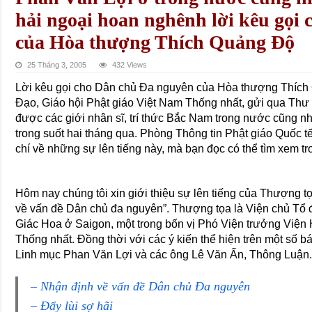
hải ngoại hoan nghênh lời kêu gọi
của Hòa thượng Thích Quảng Ðộ
25 Tháng 3, 2005
432 Views
Lời kêu gọi cho Dân chủ Ða nguyên của Hòa thượng Thích
Ðạo, Giáo hội Phật giáo Việt Nam Thống nhất, gửi qua Thư
được các giới nhân sĩ, trí thức Bắc Nam trong nước cũng n
trong suốt hai tháng qua. Phòng Thông tin Phật giáo Quốc 
chí về những sự lên tiếng này, mà bạn đọc có thể tìm xem t
Hôm nay chúng tôi xin giới thiệu sự lên tiếng của Thượng t
về vấn đề Dân chủ đa nguyên”. Thượng tọa là Viện chủ Tổ 
Giác Hoa ở Saigon, một trong bốn vị Phó Viện trưởng Viện
Thống nhất. Ðồng thời với các ý kiến thể hiện trên một số bá
Linh mục Phan Văn Lợi và các ông Lê Văn Ấn, Thông Luận
– Nhận định về vấn đề Dân chủ Ða nguyên
– Ðẩy lùi sợ hãi