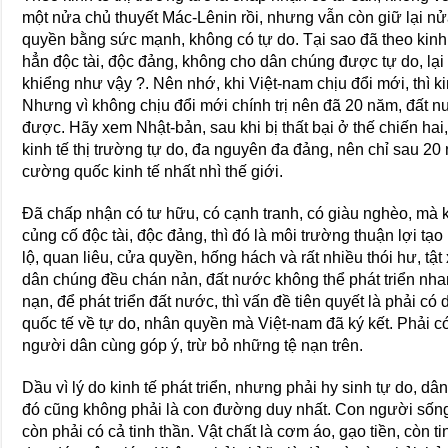
một nửa chủ thuyết Mác-Lênin rồi, nhưng vẫn còn giữ lại nửa 
quyền bằng sức mạnh, không có tự do. Tại sao đã theo kinh t
hẳn độc tài, độc đảng, không cho dân chúng được tự do, lạ
khiểng như vậy ?. Nên nhớ, khi Việt-nam chịu đổi mới, thì ki
Nhưng vì không chịu đổi mới chính trị nên đã 20 năm, đất 
được. Hãy xem Nhật-bản, sau khi bị thất bại ở thế chiến hai
kinh tế thị trường tự do, đa nguyên đa đảng, nên chỉ sau 20
cường quốc kinh tế nhất nhì thế giới.
Ðã chấp nhận có tư hữu, có cạnh tranh, có giàu nghèo, mà 
củng cố độc tài, độc đảng, thì đó là môi trường thuận lợi tạo
lộ, quan liêu, cửa quyền, hống hách và rất nhiều thói hư, tậ
dân chúng đều chán nản, đất nước không thể phát triển n
nạn, để phát triển đất nước, thì vấn đề tiên quyết là phải c
quốc tế về tự do, nhân quyền mà Việt-nam đã ký kết. Phải có
người dân cùng góp ý, trừ bỏ những tệ nạn trên.
Dầu vì lý do kinh tế phát triển, nhưng phải hy sinh tự do, d
đó cũng không phải là con đường duy nhất. Con người sống 
còn phải có cả tinh thần. Vật chất là cơm áo, gạo tiền, còn t