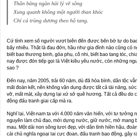
Thân băng ngàn hải lý về sông
Xung quanh không một người than khóc
Chỉ cá trùng dương theo hộ tang.
Cứ tính xem số người vượt biên đến được bến bờ tự do bao
bấy nhiêu. Thật là đau đớn, hầu như gia đình nào cũng có ng
biết bao thương binh, góa phụ, cô nhi, biết bao tang tóc, c
nay được đón tiếp gọi là Việt kiều yêu nước, còn những ngư
sao ?
Ðến nay, năm 2005, trải 60 năm, dù đã hòa bình, dân tộc vẫn 
mất đoàn kết, nên không vận dụng được tất cả tài năng, sứ
vỡ, mất mát, xây dựng lại xứ sở quê hương. Tất cả đều do 
động đấu tranh giai cấp mà ra.
Nghĩ lại, Việt-nam ta với 4.000 năm văn hiến, với tư tưởng 
nguyên làm chủ đạo, mới dựng nước, giữ nước, mở mang b
mau. Một dải non sông tươi đẹp, với dân tình hiền hậu, đoàn
cái chủ nghĩa ngoại lai cực đoan, đấu tranh bạo động, gây r