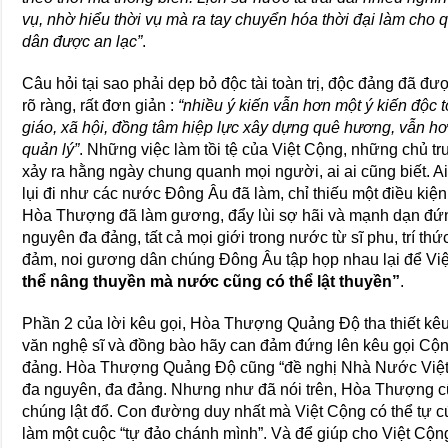
vụ, nhờ hiểu thời vụ mà ra tay chuyển hóa thời đại làm cho 
dân được an lạc”
.
Câu hỏi tại sao phải dẹp bỏ độc tài toàn trị, độc đảng đã 
rõ ràng, rất đơn giản :
“nhiều ý kiến vẫn hơn một ý kiến độc t
giáo, xã hội, đồng tâm hiệp lực xây dựng quê hương, vẫn h
quản lý”
. Những việc làm tồi tệ của Việt Cộng, những chủ t
xảy ra hằng ngày chung quanh mọi người, ai ai cũng biết. 
lụi đi như các nước Ðông Âu đã làm, chỉ thiếu một điều kiệ
Hòa Thượng đã làm gương, đẩy lùi sợ hãi và mạnh dạn đứng
nguyên đa đảng, tất cả mọi giới trong nước từ sĩ phu, trí thứ
đảm, noi gương dân chúng Ðông Âu tập họp nhau lại để Việt
thể nâng thuyền mà nước cũng có thể lật thuyền”
.
Phần 2 của lời kêu gọi, Hòa Thượng Quảng Ðộ tha thiết kêu 
văn nghệ sĩ và đồng bào hãy can đảm đứng lên kêu gọi Cộn
đảng. Hòa Thượng Quảng Ðộ cũng “đề nghị Nhà Nước Việt N
đa nguyên, đa đảng. Nhưng như đã nói trên, Hòa Thượng 
chúng lật đổ. Con đường duy nhất mà Việt Cộng có thể tự c
làm một cuộc “tự đảo chánh mình”. Và để giúp cho Việt Cộng