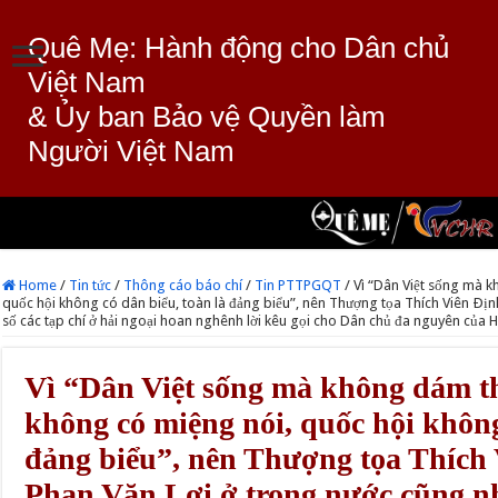
Quê Mẹ: Hành động cho Dân chủ
Việt Nam
& Ủy ban Bảo vệ Quyền làm
Người Việt Nam
Home
/
Tin tức
/
Thông cáo báo chí
/
Tin PTTPGQT
/
Vì “Dân Việt sống mà 
quốc hội không có dân biểu, toàn là đảng biểu”, nên Thượng tọa Thích Viên Ðịn
số các tạp chí ở hải ngoại hoan nghênh lời kêu gọi cho Dân chủ đa nguyên củ
Vì “Dân Việt sống mà không dám t
không có miệng nói, quốc hội không
đảng biểu”, nên Thượng tọa Thích
Phan Văn Lợi ở trong nước cũng nh