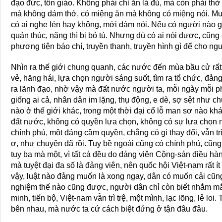
đạo đức, tôn giáo. Không phải chỉ ăn là đủ, mà còn phải t
mà không dám thở, có miệng ăn mà không có miệng nói. Mu
có ai nghe lén hay không, mới dám nói. Nếu có người nào ga
quản thúc, nặng thì bị bỏ tù. Nhưng dù có ai nói được, cũng
phương tiện báo chí, truyền thanh, truyền hình gì để cho n
Nhìn ra thế giới chung quanh, các nước đến mùa bầu cử rất 
vẻ, hăng hái, lựa chọn người sáng suốt, tìm ra tổ chức, đả
ra lãnh đạo, nhờ vậy mà đất nước người ta, mỗi ngày mỗi ph
giống ai cả, nhân dân im lặng, thụ động, e dè, sợ sệt như c
nào ở thế giới khác, trong một thời đại cổ lỗ man sơ nào kh
đất nước, không có quyền lựa chọn, không có sự lựa chọn 
chính phủ, một đảng cầm quyền, chẳng có gì thay đổi, vẫn trì
ơ, như chuyện đã rồi. Tuy bề ngoài cũng có chính phủ, cũng
tuy ba mà một, vì tất cả đều do đảng viên Cộng-sản điều hà
mà tuyệt đại đa số là đảng viên, nên quốc hội Việt-nam rất ít
vậy, luật nào đảng muốn là xong ngay, dân có muốn cải cũn
nghiệm thế nào cũng được, người dân chỉ còn biết nhắm mắ
minh, tiến bộ, Việt-nam vẫn trì trệ, một mình, lạc lõng, lẻ loi
bên nhau, mà nước ta cứ cách biệt đứng ở tận đâu đâu.