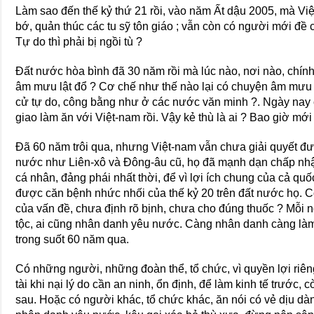
Làm sao đến thế kỷ thứ 21 rồi, vào năm Ất dậu 2005, mà V
bớ, quản thúc các tu sỹ tôn giáo ; vẫn còn có người mới đ
Tự do thì phải bị ngồi tù ?
Ðất nước hòa bình đã 30 năm rồi mà lúc nào, nơi nào, chính
âm mưu lật đổ ? Cơ chế như thế nào lại có chuyện âm mưu l
cử tự do, công bằng như ở các nước văn minh ?. Ngày nay c
giao làm ăn với Việt-nam rồi. Vậy kẻ thù là ai ? Bao giờ mới 
Ðã 60 năm trôi qua, nhưng Việt-nam vẫn chưa giải quyết đư
nước như Liên-xô và Ðông-âu cũ, họ đã mạnh dạn chấp nhận
cá nhân, đảng phái nhất thời, để vì lợi ích chung của cả quốc
được căn bệnh nhức nhối của thế kỷ 20 trên đất nước họ. C
của vấn đề, chưa định rõ bịnh, chưa cho đúng thuốc ? Mỗi 
tộc, ai cũng nhân danh yêu nước. Càng nhân danh càng làm
trong suốt 60 năm qua.
Có những người, những đoàn thể, tổ chức, vì quyền lợi riêng
tài khi nại lý do cần an ninh, ổn định, để làm kinh tế trước,
sau. Hoặc có người khác, tổ chức khác, ăn nói có vẻ dịu d