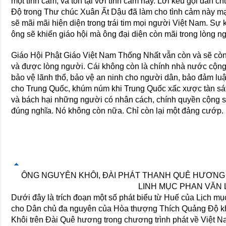
một tình cảm, và tồn tại với tình cảm này. Lời kêu gọi dân
Ðộ trong Thư chúc Xuân Ất Dậu đã làm cho tình cảm này 
sẽ mãi mãi hiện diện trong trái tim mọi người Việt Nam. S
ông sẽ khiến giáo hội mà ông đại diện còn mãi trong lòng n
Giáo Hội Phật Giáo Việt Nam Thống Nhất vẫn còn và sẽ còn 
và được lòng người. Cái không còn là chính nhà nước cộng
bảo vệ lãnh thổ, bảo vệ an ninh cho người dân, bảo đảm luậ
cho Trung Quốc, khúm núm khi Trung Quốc xấc xược tàn sá
và bách hại những người có nhân cách, chính quyền cộng s
đúng nghĩa. Nó không còn nữa. Chỉ còn lại một đảng cướp.
ÔNG NGUYÊN KHÔI, ÐÀI PHÁT THANH QUÊ HƯƠNG
LINH MỤC PHAN VĂN 
Dưới đây là trích đoạn một số phát biểu từ Huế của Lịch mụ
cho Dân chủ đa nguyên của Hòa thượng Thích Quảng Ðộ khi
Khôi trên Ðài Quê hương trong chương trình phát về Việt N