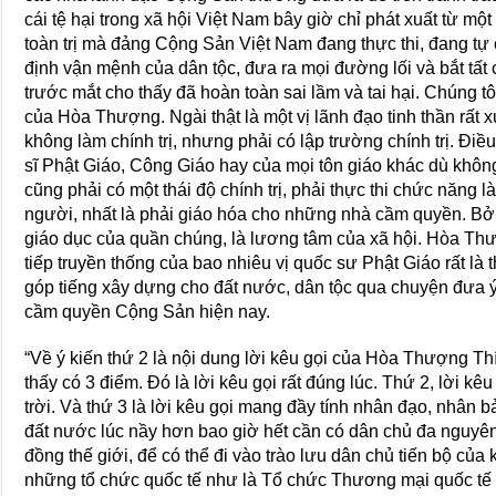
cái tệ hại trong xã hội Việt Nam bây giờ chỉ phát xuất từ một
toàn trị mà đảng Cộng Sản Việt Nam đang thực thi, đang tự
định vận mệnh của dân tộc, đưa ra mọi đường lối và bắt tất
trước mắt cho thấy đã hoàn toàn sai lầm và tai hại. Chúng t
của Hòa Thượng. Ngài thật là một vị lãnh đạo tinh thần rất x
không làm chính trị, nhưng phải có lập trường chính trị. Ðiề
sĩ Phật Giáo, Công Giáo hay của mọi tôn giáo khác dù khô
cũng phải có một thái độ chính trị, phải thực thi chức năng 
người, nhất là phải giáo hóa cho những nhà cầm quyền. Bởi v
giáo dục của quần chúng, là lương tâm của xã hội. Hòa Thư
tiếp truyền thống của bao nhiêu vị quốc sư Phật Giáo rất là
góp tiếng xây dựng cho đất nước, dân tộc qua chuyện đưa ý
cầm quyền Cộng Sản hiện nay.
“Về ý kiến thứ 2 là nội dung lời kêu gọi của Hòa Thượng Th
thấy có 3 điểm. Ðó là lời kêu gọi rất đúng lúc. Thứ 2, lời kê
trời. Và thứ 3 là lời kêu gọi mang đầy tính nhân đạo, nhân bả
đất nước lúc nầy hơn bao giờ hết cần có dân chủ đa nguyên
đồng thế giới, để có thể đi vào trào lưu dân chủ tiến bộ của
những tổ chức quốc tế như là Tổ chức Thương mại quốc tế c