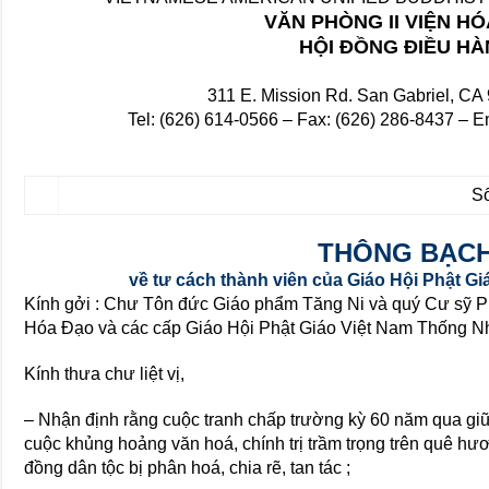
VĂN PHÒNG II VIỆN H
HỘI ĐỒNG ĐIỀU H
311 E. Mission Rd. San Gabriel, CA
Tel: (626) 614-0566 – Fax: (626) 286-8437 – 
S
THÔNG BẠC
về tư cách thành viên của Giáo Hội Phật G
Kính gởi : Chư Tôn đức Giáo phẩm Tăng Ni và quý Cư sỹ Ph
Hóa Đạo và các cấp Giáo Hội Phật Giáo Việt Nam Thống Nh
Kính thưa chư liệt vị,
– Nhận định rằng cuộc tranh chấp trường kỳ 60 năm qua giữ
cuộc khủng hoảng văn hoá, chính trị trầm trọng trên quê hư
đồng dân tộc bị phân hoá, chia rẽ, tan tác ;