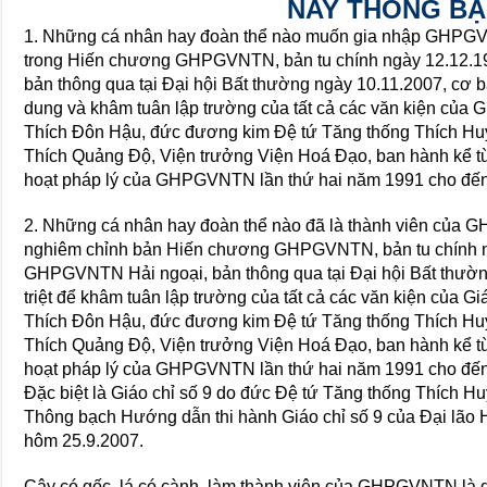
NAY THÔNG B
1. Những cá nhân hay đoàn thể nào muốn gia nhập GHPGVNT
trong Hiến chương GHPGVNTN, bản tu chính ngày 12.12.
bản thông qua tại Đại hội Bất thường ngày 10.11.2007, cơ bả
dung và khâm tuân lập trường của tất cả các văn kiện của 
Thích Đôn Hậu, đức đương kim Đệ tứ Tăng thống Thích Hu
Thích Quảng Độ, Viện trưởng Viện Hoá Đạo, ban hành kể t
hoạt pháp lý của GHPGVNTN lần thứ hai năm 1991 cho đến
2. Những cá nhân hay đoàn thể nào đã là thành viên của G
nghiêm chỉnh bản Hiến chương GHPGVNTN, bản tu chính n
GHPGVNTN Hải ngoại, bản thông qua tại Đại hội Bất thườn
triệt để khâm tuân lập trường của tất cả các văn kiện của 
Thích Đôn Hậu, đức đương kim Đệ tứ Tăng thống Thích Hu
Thích Quảng Độ, Viện trưởng Viện Hoá Đạo, ban hành kể t
hoạt pháp lý của GHPGVNTN lần thứ hai năm 1991 cho đến
Đặc biệt là Giáo chỉ số 9 do đức Đệ tứ Tăng thống Thích 
Thông bạch Hướng dẫn thi hành Giáo chỉ số 9 của Đại lão
hôm 25.9.2007.
Cây có gốc, lá có cành, làm thành viên của GHPGVNTN là d