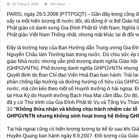
29 Tháng 5, 2008
359 Views
PARIS, ngày 29.5.2008 (PTTPGQT) – Gần đây trong cộng đồ
xẩy ra một hiện tượng đi nước đôi, dù đứng ở vị thế Giáo hội
Phật giáo có danh xưng Gia Đình Phật tử Việt Nam. Nghĩa 
Phật giáo Việt Nam Thống nhất, nhưng mặt khác lại đi đôi 
Đây là trường hợp của Ban Hướng dẫn Trung ương Gia Đìn
Nguyễn Châu làm Trưởng ban trong nước. Dù chịu sức ép 
giáo Nhà nước nhưng vẫn phô trương danh nghĩa Giáo hội 
(GHPGVNTN). Phô trương danh nghĩa GHPGVNTN nhưng lại
Quyết định do Ban Chỉ đạo Viện Hoá Đạo ban hành. Trái lại
phản chống lập trường và đường hướng cố hữu của GHPGV
nước, mà còn kéo theo một số Huynh trưởng ở hải ngoại. Đi
tại Hoa Kỳ do Huynh trưởng Bạch Hoa Mai cầm đầu. Do đó
đã y cứ Thư trình của Gia Đình Phật tử Vụ và Tổng Vụ Tha
10
“Không thừa nhận và không chịu trách nhiệm các tổ
GHPGVNTN nhưng không sinh hoạt trong hệ thống G
Tại hải ngoại cũng có hiện tượng tương tự kể từ sau khi Gi
Huyền Quang ban hành ngày 8.9.2007. Đối tượng của Giáo 