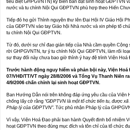
tiêu diệt GHPGVNTN) ký biên bản đặt sinh hoạt GĐPTVN và
nước và tu chính Nội Qui GĐPTVN phù hợp theo Hiến Chươ
Tiếp đó họ gửi Thỉnh nguyện thư lên Đại Hội IV Giáo Hội Ph
của GĐPTVN vào tay Giáo hội Nhà nước và xin phép tổ ch
tu chính Nội Qui GĐPTVN.
Từ đó, dưới sự chỉ đạo gián tiếp của Nhà cầm quyền Cộn
rời GHPGVNTN, tự ý tu chính Nội Qui GĐPTVN, làm rối l
sự thay đổi này chưa bao giờ thỉnh ý hay đệ trình Viện Hoá 
Trước hành động nguy hiểm và phản bội này, Viện Hoá
07/VHĐ/TT/VT ngày 28/8/2006 và Tổng Vụ Thanh Niên r
4/9/2006 chấn chỉnh lại sinh hoạt GĐPTVN.
Ban Hướng Dẫn nói trên không đáp ứng yêu cầu của Viện H
chống lấy cớ rằng
“GĐPTVN là một tổ chức tiến tu, được xã 
Pháp lý của GĐPTVN”
. Tức phủ nhận Pháp lý của GHPGV
Vì vậy, Viện Hoá Đạo phải ban hành Quyết định bổ nhiệm 
hoạt GĐPTVN theo đúng mục đích và tôn chỉ của tổ chức đượ