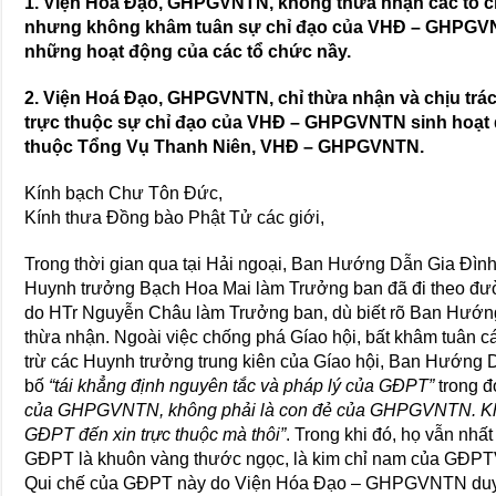
1. Viện Hoá Đạo, GHPGVNTN, không thừa nhận các t
nhưng không khâm tuân sự chỉ đạo của VHĐ – GHPGVN
những hoạt động của các tổ chức nầy.
2. Viện Hoá Đạo, GHPGVNTN, chỉ thừa nhận và chịu trá
trực thuộc sự chỉ đạo của VHĐ – GHPGVNTN sinh hoạt
thuộc Tổng Vụ Thanh Niên, VHĐ – GHPGVNTN.
Kính bạch Chư Tôn Đức,
Kính thưa Đồng bào Phật Tử các giới,
Trong thời gian qua tại Hải ngoại, Ban Hướng Dẫn Gia Đình
Huynh trưởng Bạch Hoa Mai làm Trưởng ban đã đi theo đ
do HTr Nguyễn Châu làm Trưởng ban, dù biết rõ Ban Hướ
thừa nhận. Ngoài việc chống phá Gíao hội, bất khâm tuân c
trừ các Huynh trưởng trung kiên của Gíao hội, Ban Hướng
bố
“tái khẳng định nguyên tắc và pháp lý của GĐPT”
trong đ
của GHPGVNTN, không phải là con đẻ của GHPGVNTN. K
GĐPT đến xin trực thuộc mà thôi”
. Trong khi đó, họ vẫn nhấ
GĐPT là khuôn vàng thước ngọc, là kim chỉ nam của GĐPT
Qui chế của GĐPT này do Viện Hóa Đạo – GHPGVNTN duy