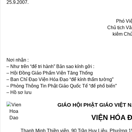
25.9.2007.
Phó Vi
Chủ tịch V
kiêm Ch
Nơi nhận :
– Như trên “để tri hành” Bản sao kính gởi :
– Hội Đồng Giáo Phẩm Viện Tăng Thống
– Ban Chỉ Đạo Viện Hóa Đạo “để kính thẩm tường”
– Phòng Thông Tin Phật Giáo Quốc Tế “để phổ biến”
– Hồ sơ lưu
GIÁO HỘI PHẬT GIÁO VIỆT
VIỆN HÓA 
Thanh Minh Thiền viện, 90 Trần Huy Liệu, Phường 