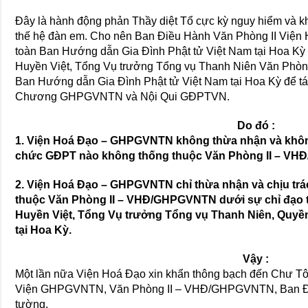
Đây là hành động phản Thầy diệt Tổ cực kỳ nguy hiểm và kh
thế hệ đàn em. Cho nên Ban Điều Hành Văn Phòng II Viện 
toàn Ban Hướng dẫn Gia Đình Phật tử Việt Nam tại Hoa Kỳ
Huyền Việt, Tổng Vụ trưởng Tổng vụ Thanh Niên Văn Phòn
Ban Hướng dẫn Gia Đình Phật tử Việt Nam tại Hoa Kỳ để t
Chương GHPGVNTN và Nội Qui GĐPTVN.
Do đó :
1. Viện Hoá Đạo – GHPGVNTN không thừa nhận và không
chức GĐPT nào không thống thuộc Văn Phòng II – V
2. Viện Hoá Đạo – GHPGVNTN chỉ thừa nhận và chịu tr
thuộc Văn Phòng II – VHĐ/GHPGVNTN dưới sự chỉ đạo t
Huyền Việt, Tổng Vụ trưởng Tổng vụ Thanh Niên, Qu
tại Hoa Kỳ.
Vậy :
Một lần nữa Viện Hoá Đạo xin khẩn thông bạch đến Chư T
Viện GHPGVNTN, Văn Phòng II – VHĐ/GHPGVNTN, Ban Đ
tường.