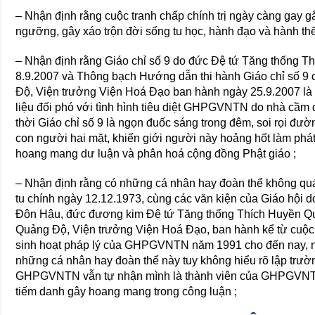
– Nhận định rằng cuộc tranh chấp chính trị ngày càng gay gắt
ngưỡng, gây xáo trộn đời sống tu học, hành đạo và hành thế
– Nhận định rằng Giáo chỉ số 9 do đức Đệ tứ Tăng thống 
8.9.2007 và Thông bạch Hướng dẫn thi hành Giáo chỉ số 9
Độ, Viện trưởng Viện Hoá Đạo ban hành ngày 25.9.2007 là b
liệu đối phó với tình hình tiêu diệt GHPGVNTN do nhà cầ
thời Giáo chỉ số 9 là ngọn đuốc sáng trong đêm, soi rọi đư
con người hai mặt, khiến giới người này hoảng hốt làm ph
hoang mang dư luận và phân hoá cộng đồng Phật giáo ;
– Nhận định rằng có những cá nhân hay đoàn thể không q
tu chính ngày 12.12.1973, cùng các văn kiện của Giáo hội 
Đôn Hậu, đức đương kim Đệ tứ Tăng thống Thích Huyền Qu
Quảng Độ, Viện trưởng Viện Hoá Đạo, ban hành kể từ cuộc 
sinh hoạt pháp lý của GHPGVNTN năm 1991 cho đến nay, 
những cá nhân hay đoàn thể này tuy không hiểu rõ lập tr
GHPGVNTN vẫn tự nhận mình là thành viên của GHPGVNTN 
tiếm danh gây hoang mang trong công luận ;