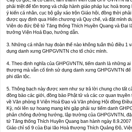
phải triệt để tôn trọng và chấp hành giáo pháp lục hoà trong lề
ý kiến cá nhân, cục bộ gây xáo trộn Giáo hội, đồng thời ph
được quy định qua Hiến chương và Quy chế, và đặt mình d
Viện do đức Đệ tứ Tăng thống Thích Huyền Quang và Đại 
trưởng Viện Hoá Đạo, hướng dẫn.
3. Những cá nhân hay đoàn thể nào không tuân thủ điều 1 v
dụng danh xưng GHPGVNTN cho tổ chức mình.
4. Theo định nghĩa của GHPGVNTN, tiếm danh là những ai k
thượng mà vẫn cố tình sử dụng danh xưng GHPGVNTN để ph
phi dân tộc.
5. Thông bạch này được xem như sự trả lời chung cho tất cả 
đồng bào các giới, đồng bào Phật tử và các cơ quan truyền
về Văn phòng II Viện Hoá Đạo và Văn phòng Hội đồng Đi
Kỳ, nói lên sự hoang mang khi gặp phải sự tiếm danh GH
phản chống đường hướng, lập trường của GHPGVNTN, đặc b
tứ Tăng thống Thích Huyền Quang ban hành ngày 8.9.2007
Giáo chỉ số 9 của Đại lão Hoà thượng Thích Quảng Độ, Vi