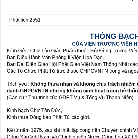
Phật lịch 2551
THÔNG BẠC
CỦA VIỆN TRƯỞNG VIỆN 
Kính Gởi : Chư Tôn Giáo Phẩm thuộc Hội Đồng Lưỡng V
Ban Điều Hành Văn Phòng II Viện Hoá Đạo.
Ban Đại Diện Giáo Hội Phật Giáo Việt Nam Thống Nhất các
Các Tổ Chức Phật Tử trực thuộc GHPGVNTN trong và ngo
Trích yếu :
Không thừa nhận và không chịu trách nhiệm c
danh GHPGVNTN nhưng không sinh hoạt trong hệ th
(Căn cứ : Thư trình của GĐPT Vụ & Tổng Vụ Thanh Niên).
Kính bạch Chư Tôn Đức,
Kính thưa Đồng bào Phật Tử các giới.
Kể từ năm 1975, sau khi thiết lập xong nền Chuyên chính 
Cộng Sản Việt Nam và Chính quyền Nước Cộng hoà Xã hội 