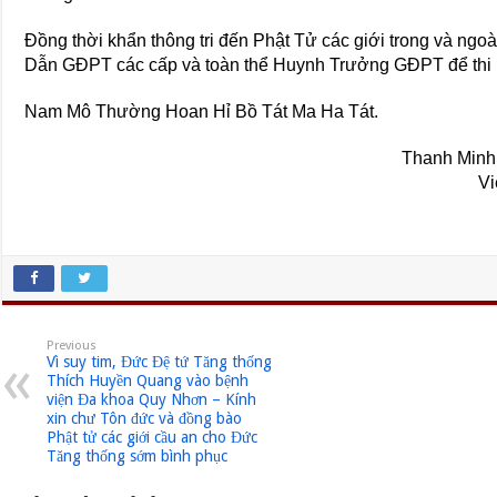
Đồng thời khẩn thông tri đến Phật Tử các giới trong và ng
Dẫn GĐPT các cấp và toàn thể Huynh Trưởng GĐPT để thi 
Nam Mô Thường Hoan Hỉ Bồ Tát Ma Ha Tát.
Thanh Minh 
V
Previous
Vì suy tim, Đức Đệ tứ Tăng thống
Thích Huyền Quang vào bệnh
viện Đa khoa Quy Nhơn – Kính
xin chư Tôn đức và đồng bào
Phật tử các giới cầu an cho Đức
Tăng thống sớm bình phục