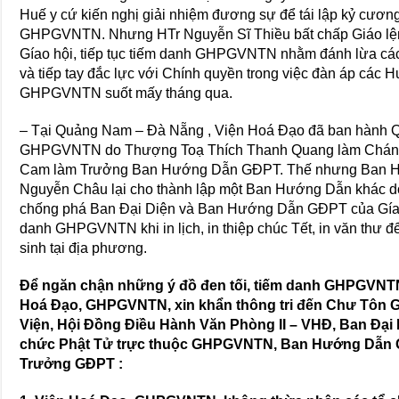
Huế y cứ kiến nghị giải nhiệm đương sự để tái lập kỷ c
GHPGVNTN. Nhưng HTr Nguyễn Sĩ Thiều bất chấp Giáo lệnh
Gíao hội, tiếp tục tiếm danh GHPGVNTN nhằm đánh lừa cá
và tiếp tay đắc lực với Chính quyền trong việc đàn áp các 
GHPGVNTN suốt mấy tháng qua.
– Tại Quảng Nam – Đà Nẵng , Viện Hoá Đạo đã ban hành Qu
GHPGVNTN do Thượng Toạ Thích Thanh Quang làm Chánh
Cam làm Trưởng Ban Hướng Dẫn GĐPT. Thế nhưng Ban Hư
Nguyễn Châu lại cho thành lập một Ban Hướng Dẫn khác 
chống phá Ban Đại Diện và Ban Hướng Dẫn GĐPT của Gíao
danh GHPGVNTN khi in lịch, in thiệp chúc Tết, in văn thư 
sinh tại địa phương.
Để ngăn chận những ý đồ đen tối, tiếm danh GHPGVN
Hoá Đạo, GHPGVNTN, xin khẩn thông tri đến Chư Tôn 
Viện, Hội Đồng Điều Hành Văn Phòng II – VHĐ, Ban Đạ
chức Phật Tử trực thuộc GHPGVNTN, Ban Hướng Dẫn G
Trưởng GĐPT :