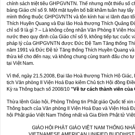
chính sách triệt tiêu GHPGVNTN. Thế nhưng một thiểu số ch
báng Giáo chỉ số 9. Một mặt tuyên bố bất khâm tuân hay tẩy 
mình thống thuộc GHPGVNTN và tôn kính hai vị lãnh đạo tố
Thích Huyền Quang và Đại lão Hoà thượng Thích Quảng Độ.
chỉ số 9 là gì ? – Là không công nhận Văn Phòng II Viện H
nước theo quy định của Giáo chỉ số 9, không tiếp tục cuộc 
pháp lý của GHPGVNTN được Đức Đệ Tam Tăng thống Thíc
năm 1991 và Đức Đệ tứ Tăng thống Thích Huyền Quang và
thừa kế cho đến nay, và không chung cùng tranh đấu cho tự
tại Việt Nam.
Vì thế, ngày 21.5.2008, Đại lão Hoà thượng Thích Hộ Giác
tịch Văn phòng II Viện Hoá Đạo kiêm Chủ tịch Hội đồng Đ
Kỳ ra Thông bạch số 2008/10
“Về tư cách thành viên c
Thừa lệnh Giáo hội, Phòng Thông tin Phật giáo Quốc tế xin
Thông bạch của Văn phòng II Viện Hoá Đạo và Viện Hoá Đạo
hội Phật giáo Việt Nam Thống nhất và Gia Đình Phật tử Việ
GIÁO HỘI PHẬT GIÁO VIỆT NAM THỐNG NHẤ
VIETNAMESE AMERICAN UNIFIED BUDDHIST 