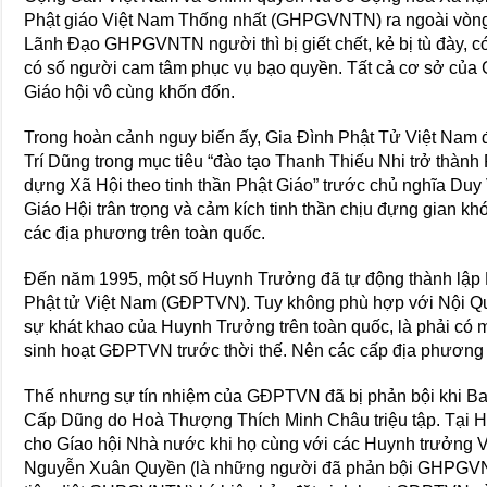
Phật giáo Việt Nam Thống nhất (GHPGVNTN) ra ngoài vòng ph
Lãnh Đạo GHPGVNTN người thì bị giết chết, kẻ bị tù đày, có 
có số người cam tâm phục vụ bạo quyền. Tất cả cơ sở của G
Giáo hội vô cùng khốn đốn.
Trong hoàn cảnh nguy biến ấy, Gia Đình Phật Tử Việt Nam đã 
Trí Dũng trong mục tiêu “đào tạo Thanh Thiếu Nhi trở thành
dựng Xã Hội theo tinh thần Phật Giáo” trước chủ nghĩa Duy
Giáo Hội trân trọng và cảm kích tinh thần chịu đựng gian 
các địa phương trên toàn quốc.
Đến năm 1995, một số Huynh Trưởng đã tự động thành lậ
Phật tử Việt Nam (GĐPTVN). Tuy không phù hợp với Nội 
sự khát khao của Huynh Trưởng trên toàn quốc, là phải có
sinh hoạt GĐPTVN trước thời thế. Nên các cấp địa phương 
Thế nhưng sự tín nhiệm của GĐPTVN đã bị phản bội khi 
Cấp Dũng do Hoà Thượng Thích Minh Châu triệu tập. Tại 
cho Gíao hội Nhà nước khi họ cùng với các Huynh trưởng
Nguyễn Xuân Quyền (là những người đã phản bội GHPGVNT