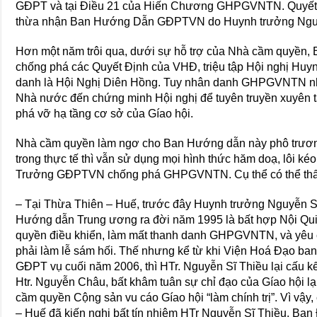
GĐPT và tại Điều 21 của Hiến Chương GHPGVNTN. Quyết 
thừa nhận Ban Hướng Dẫn GĐPTVN do Huynh trưởng Ngu
Hơn một năm trôi qua, dưới sự hỗ trợ của Nhà cầm quyền, 
chống phá các Quyết Định của VHĐ, triệu tập Hội nghị H
danh là Hội Nghị Diên Hồng. Tuy nhân danh GHPGVNTN như
Nhà nước đến chứng minh Hội nghị để tuyên truyền xuyên 
phá vỡ hạ tầng cơ sở của Gíao hội.
Nhà cầm quyền làm ngơ cho Ban Hướng dẫn này phô tr
trong thực tế thì vẫn sử dụng mọi hình thức hăm doạ, lôi k
Trưởng GĐPTVN chống phá GHPGVNTN. Cụ thể có thể thấy 
– Tại Thừa Thiên – Huế, trước đây Huynh trưởng Nguyễn S
Hướng dẫn Trung ương ra đời năm 1995 là bất hợp Nội Qui, 
quyền điều khiển, làm mất thanh danh GHPGVNTN, và yêu
phải làm lễ sám hối. Thế nhưng kể từ khi Viện Hoá Đạo ba
GĐPT vụ cuối năm 2006, thì HTr. Nguyễn Sĩ Thiều lại cấu 
Htr. Nguyễn Châu, bất khâm tuân sự chỉ đạo của Gíao hội lạ
cầm quyền Cộng sản vu cáo Gíao hội “làm chính trị”. Vì v
– Huế đã kiến nghi bất tín nhiệm HTr Nguyễn Sĩ Thiều. B