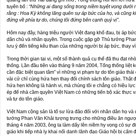
tuyên bố :
“Những ai đang sống trong niềm tuyệt vọng dưới
rằng : Hoa Kỳ không lãng quên sự áp bức của họ, và cũng kh
đứng về phía tự do, chúng tôi đứng bên cạnh quý vị”
.
Hôm nay đây, hàng triệu người Việt đang khổ đau, bị áp bức
dân chủ và nhân quyền. Trong cuộc gặp gỡ Thủ tướng Phan 
lưu ý đến tiếng kêu than của những người bị áp bức, thay v
Trong thời gian tại vị, một số thành quả cụ thể đã thu đạt n
thống. Lần đầu tiên vào tháng 9 năm 2004, Tổng thống liệt 
cần đặc biệt quan tâm” vì những vi phạm tự do tôn giáo thái
vài cử chỉ cùng hứa hẹn thay đổi chính sách tôn giáo. Thậ
hứa hẹn không là hành vi, mà chúng tôi e chẳng có hiệu lực 
ép để nhà cầm quyền Việt Nam có những tiến bộ xác thực v
và tự do tôn giáo.
Việt Nam cộng sản là tổ sư lừa đảo đối với nhân dân họ và 
tướng Phan Văn Khải tượng trưng cho những điều ăn ngược
tháng 4 năm 2003, ông ta làm dấy lên niềm hy vọng có sự đổ
giáo khi tiếp nhà ly khai nổi danh lãnh đạo Giáo hội bị cấm 