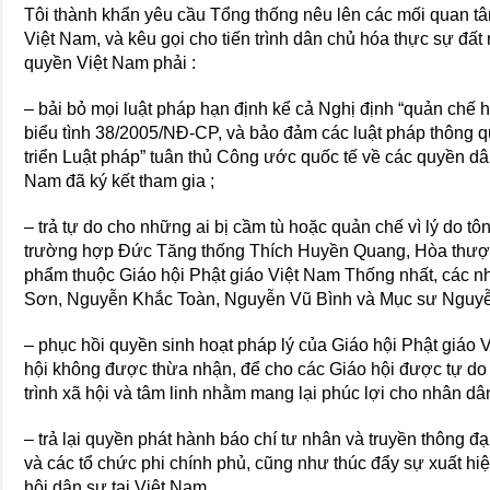
Tôi thành khẩn yêu cầu Tổng thống nêu lên các mối quan t
Việt Nam, và kêu gọi cho tiến trình dân chủ hóa thực sự đấ
quyền Việt Nam phải :
– bải bỏ mọi luật pháp hạn định kể cả Nghị định “quản chế
biểu tình 38/2005/NÐ-CP, và bảo đảm các luật pháp thông qu
triển Luật pháp” tuân thủ Công ước quốc tế về các quyền dâ
Nam đã ký kết tham gia ;
– trả tự do cho những ai bị cầm tù hoặc quản chế vì lý do tô
trường hợp Ðức Tăng thống Thích Huyền Quang, Hòa thượn
phẩm thuộc Giáo hội Phật giáo Việt Nam Thống nhất, các n
Sơn, Nguyễn Khắc Toàn, Nguyễn Vũ Bình và Mục sư Nguy
– phục hồi quyền sinh hoạt pháp lý của Giáo hội Phật giáo 
hội không được thừa nhận, để cho các Giáo hội được tự d
trình xã hội và tâm linh nhằm mang lại phúc lợi cho nhân dâ
– trả lại quyền phát hành báo chí tư nhân và truyền thông 
và các tổ chức phi chính phủ, cũng như thúc đẩy sự xuất h
hội dân sự tại Việt Nam.