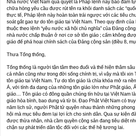
Nhà nước Việt Nam quả quyết là Pháp lệnh này bảo đảm tự 
chữa hòng yêu cầu được rút tên ra khỏi danh sách các “quố
thực tế, Pháp lệnh này hoàn toàn trái ngược với các tiêu c
soát gắt gao tự do tôn giáo tại Việt Nam. Theo quy định của 
thuộc theo lệnh “yêu nước xã hội chủ nghĩa” của Ðảng cộng 
nhà nước chấp thuận ở nơi cơ sở tôn giáo ; cấm không được
giáo để phá hoại chính sách của Ðảng cộng sản (điều 8, mục
Thưa Tổng thống,
Tổng thống là người tận tâm theo đuổi và thể hiện thâm sâu 
cá nhân cũng như trong đời sống chính trị, vì vậy mà tôi xi
tôn giáo tại Việt Nam. Tự do tôn giáo là chìa khóa mở ra nề
Á, với tính đa dạng của những tôn giáo lớn như Phật giáo, 
giáo… Tôn giáo có đông quần chúng tín hữu tại Việt Nam là 
giáo hòa bình, bao dung và từ bi. Ðạo Phật Việt Nam có tru
năm lịch sử, người Phật tử quyện nhau thành những phong t
hội mà mục tiêu đem lại lợi ích cho sinh dân. Qua sự kiện đ
được thừa nhận, nhà cầm quyền cộng sản đang tiêu diệt nh
chận sự phát triển dân tộc đối với các thế hệ tương lai.