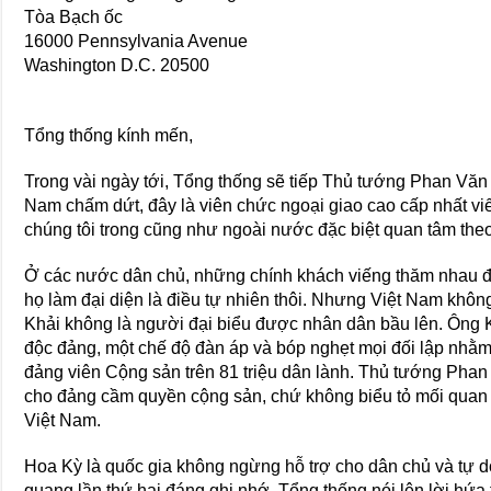
Tòa Bạch ốc
16000 Pennsylvania Avenue
Washington D.C. 20500
Tổng thống kính mến,
Trong vài ngày tới, Tổng thống sẽ tiếp Thủ tướng Phan Văn K
Nam chấm dứt, đây là viên chức ngoại giao cao cấp nhất v
chúng tôi trong cũng như ngoài nước đặc biệt quan tâm theo
Ở các nước dân chủ, những chính khách viếng thăm nhau để
họ làm đại diện là điều tự nhiên thôi. Nhưng Việt Nam khô
Khải không là người đại biểu được nhân dân bầu lên. Ông 
độc đảng, một chế độ đàn áp và bóp nghẹt mọi đối lập nhằm
đảng viên Cộng sản trên 81 triệu dân lành. Thủ tướng Pha
cho đảng cầm quyền cộng sản, chứ không biểu tỏ mối qua
Việt Nam.
Hoa Kỳ là quốc gia không ngừng hỗ trợ cho dân chủ và tự d
quang lần thứ hai đáng ghi nhớ, Tổng thống nói lên lời hứa tr