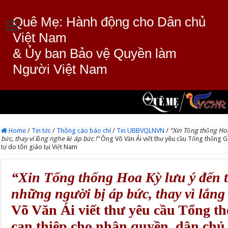
Quê Mẹ: Hành động cho Dân chủ
Việt Nam
& Ủy ban Bảo vệ Quyền làm
Người Việt Nam
Home
/
Tin tức
/
Thông cáo báo chí
/
Tin UBBVQLNVN
/
“Xin Tổng thống Hoa
bức, thay vì lắng nghe kẻ áp bức !”
Ông Võ Văn Ái viết thư yêu cầu Tổng thống 
tự do tôn giáo tại Việt Nam
“Xin Tổng thống Hoa Kỳ lưu ý đến t
những người bị áp bức, thay vì lắng
Võ Văn Ái viết thư yêu cầu Tổng t
can thiệp cho nhân quyền, dân chủ v