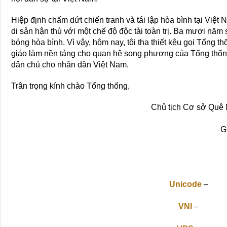
Hiệp định chấm dứt chiến tranh và tái lập hòa bình tại Việt
di sản hận thù với một chế độ độc tài toàn trị. Ba mươi nă
bóng hòa bình. Vì vậy, hôm nay, tôi tha thiết kêu gọi Tổng t
giáo làm nền tảng cho quan hệ song phương của Tổng thống
dân chủ cho nhân dân Việt Nam.
Trân trọng kính chào Tổng thống,
Chủ tịch Cơ sở Quê 
G
Unicode
–
VNI
–