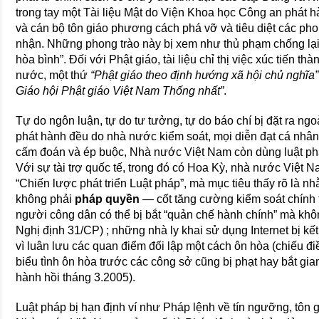
trong tay một Tài liệu Mật do Viện Khoa học Công an phát
và cán bộ tôn giáo phương cách phá vỡ và tiêu diệt các ph
nhận. Những phong trào này bị xem như thủ phạm chống lại 
hòa bình”. Ðối với Phật giáo, tài liệu chỉ thị việc xúc tiến t
nước, một thứ
“Phật giáo theo định hướng xã hội chủ nghĩa”
Giáo hội Phật giáo Việt Nam Thống nhất”
.
Tự do ngôn luận, tự do tư tưởng, tự do báo chí bị đặt ra ngo
phát hành đều do nhà nước kiểm soát, mọi diễn đạt cá nhân
cấm đoán và ép buộc, Nhà nước Việt Nam còn dùng luật pháp
Với sự tài trợ quốc tế, trong đó có Hoa Kỳ, nhà nước Việt 
“Chiến lược phát triển Luật pháp”, mà mục tiêu thấy rõ là 
không phải
pháp quyền
— cốt tăng cường kiểm soát chính t
người công dân có thể bị bắt “quản chế hành chính” mà khô
Nghị định 31/CP) ; những nhà ly khai sử dụng Internet bị kết 
vì luân lưu các quan điểm đối lập một cách ôn hòa (chiếu đi
biểu tình ôn hòa trước các công sở cũng bị phạt hay bắt g
hành hồi tháng 3.2005).
Luật pháp bị hạn định ví như Pháp lệnh về tín ngưỡng, tôn g