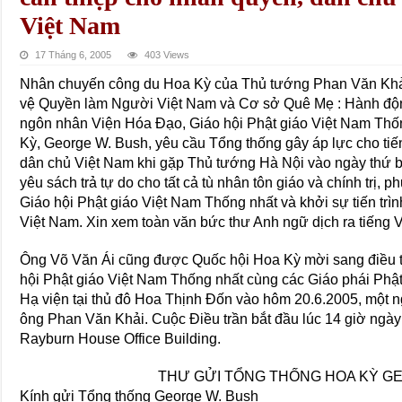
Việt Nam
17 Tháng 6, 2005
403 Views
Nhân chuyến công du Hoa Kỳ của Thủ tướng Phan Văn Khải
vệ Quyền làm Người Việt Nam và Cơ sở Quê Mẹ : Hành độn
ngôn nhân Viện Hóa Ðạo, Giáo hội Phật giáo Việt Nam Thốn
Kỳ, George W. Bush, yêu cầu Tổng thống gây áp lực cho tiến
dân chủ Việt Nam khi gặp Thủ tướng Hà Nội vào ngày thứ b
yêu sách trả tự do cho tất cả tù nhân tôn giáo và chính trị, 
Giáo hội Phật giáo Việt Nam Thống nhất và khởi sự tiến trì
Việt Nam. Xin xem toàn văn bức thư Anh ngữ dịch ra tiếng V
Ông Võ Văn Ái cũng được Quốc hội Hoa Kỳ mời sang điều tr
hội Phật giáo Việt Nam Thống nhất cùng các Giáo phái Phật
Hạ viện tại thủ đô Hoa Thịnh Ðốn vào hôm 20.6.2005, một n
ông Phan Văn Khải. Cuộc Ðiều trần bắt đầu lúc 14 giờ ngày
Rayburn House Office Building.
THƯ GỬI TỔNG THỐNG HOA KỲ G
Kính gửi Tổng thống George W. Bush