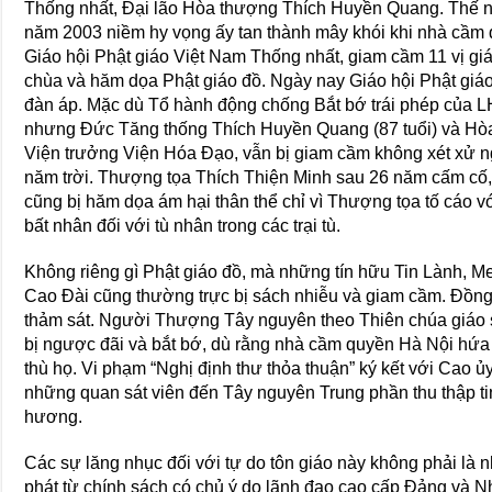
Thống nhất, Ðại lão Hòa thượng Thích Huyền Quang. Thế n
năm 2003 niềm hy vọng ấy tan thành mây khói khi nhà cầm 
Giáo hội Phật giáo Việt Nam Thống nhất, giam cầm 11 vị gi
chùa và hăm dọa Phật giáo đồ. Ngày nay Giáo hội Phật giáo
đàn áp. Mặc dù Tổ hành động chống Bắt bớ trái phép của LH
nhưng Ðức Tăng thống Thích Huyền Quang (87 tuổi) và Hòa
Viện trưởng Viện Hóa Ðạo, vẫn bị giam cầm không xét xử ng
năm trời. Thượng tọa Thích Thiện Minh sau 26 năm cấm cố,
cũng bị hăm dọa ám hại thân thể chỉ vì Thượng tọa tố cáo với
bất nhân đối với tù nhân trong các trại tù.
Không riêng gì Phật giáo đồ, mà những tín hữu Tin Lành, M
Cao Ðài cũng thường trực bị sách nhiễu và giam cầm. Ðồn
thảm sát. Người Thượng Tây nguyên theo Thiên chúa giáo 
bị ngược đãi và bắt bớ, dù rằng nhà cầm quyền Hà Nội hứa
thù họ. Vi phạm “Nghị định thư thỏa thuận” ký kết với Cao 
những quan sát viên đến Tây nguyên Trung phần thu thập t
hương.
Các sự lăng nhục đối với tự do tôn giáo này không phải là 
phát từ chính sách có chủ ý do lãnh đạo cao cấp Ðảng và Nh