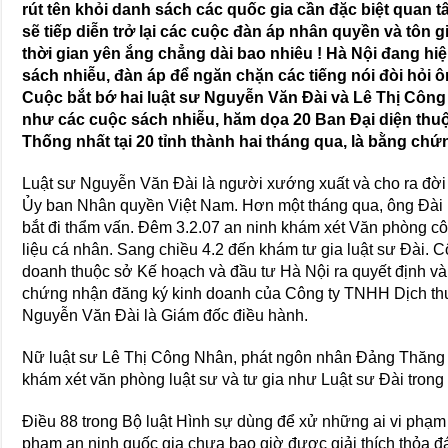
rút tên khỏi danh sách các quốc gia cần đặc biệt quan t
sẽ tiếp diễn trở lại các cuộc đàn áp nhân quyền và tôn 
thời gian yên ắng chẳng dài bao nhiêu ! Hà Nội đang h
sách nhiễu, đàn áp để ngăn chặn các tiếng nói đòi hỏi
Cuộc bắt bớ hai luật sư Nguyễn Văn Đài và Lê Thị Công
như các cuộc sách nhiễu, hăm dọa 20 Ban Đại diện thuộ
Thống nhất tại 20 tỉnh thành hai tháng qua, là bằng chứn
Luật sư Nguyễn Văn Đài là người xướng xuất và cho ra đời 
Ủy ban Nhân quyền Việt Nam. Hơn một tháng qua, ông Đài 
bắt đi thẩm vấn. Đêm 3.2.07 an ninh khám xét Văn phòng công
liệu cá nhân. Sang chiều 4.2 đến khám tư gia luật sư Đài. 
doanh thuộc sở Kế hoạch và đầu tư Hà Nội ra quyết định và
chứng nhận đăng ký kinh doanh của Công ty TNHH Dịch thuậ
Nguyễn Văn Đài là Giám đốc điều hành.
Nữ luật sư Lê Thị Công Nhân, phát ngôn nhân Đảng Thăng t
khám xét văn phòng luật sư và tư gia như Luật sư Đài trong 
Điều 88 trong Bộ luật Hình sự dùng để xử những ai vi phạm a
phạm an ninh quốc gia chưa bao giờ được giải thích thỏa đá