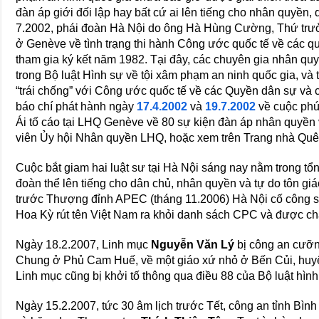
đàn áp giới đối lập hay bất cứ ai lên tiếng cho nhân quyền,
7.2002, phái đoàn Hà Nội do ông Hà Hùng Cường, Thứ trư
ở Genève về tình trạng thi hành Công ước quốc tế về các qu
tham gia ký kết năm 1982. Tại đây, các chuyên gia nhân qu
trong Bộ luật Hình sự về tội xâm phạm an ninh quốc gia, và 
“trái chống” với Công ước quốc tế về các Quyền dân sự và 
báo chí phát hành ngày
17.4.2002
và
19.7.2002
về cuộc phú
Ái tố cáo tại LHQ Genève về 80 sự kiện đàn áp nhân quyền v
viên Ủy hội Nhân quyền LHQ, hoặc xem trên Trang nhà Quê
Cuộc bắt giam hai luật sư tại Hà Nội sáng nay nằm trong tổ
đoàn thể lên tiếng cho dân chủ, nhân quyền và tự do tôn giá
trước Thượng đỉnh APEC (tháng 11.2006) Hà Nội cố công sắ
Hoa Kỳ rút tên Việt Nam ra khỏi danh sách CPC và được c
Ngày 18.2.2007, Linh mục
Nguyễn Văn Lý
bị công an cưỡn
Chung ở Phủ Cam Huế, về một giáo xứ nhỏ ở Bến Củi, huy
Linh mục cũng bị khởi tố thông qua điều 88 của Bộ luật hình
Ngày 15.2.2007, tức 30 âm lịch trước Tết, công an tỉnh Bì