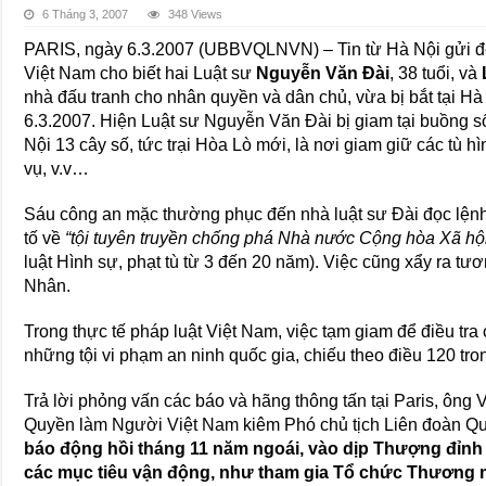
6 Tháng 3, 2007
348 Views
PARIS, ngày 6.3.2007 (UBBVQLNVN) – Tin từ Hà Nội gửi 
Việt Nam cho biết hai Luật sư
Nguyễn Văn Đài
, 38 tuổi, và
nhà đấu tranh cho nhân quyền và dân chủ, vừa bị bắt tại Hà
6.3.2007. Hiện Luật sư Nguyễn Văn Đài bị giam tại buồng số
Nội 13 cây số, tức trại Hòa Lò mới, là nơi giam giữ các tù hì
vụ, v.v…
Sáu công an mặc thường phục đến nhà luật sư Đài đọc lệnh 
tố về
“tội tuyên truyền chống phá Nhà nước Cộng hòa Xã hộ
luật Hình sự, phạt tù từ 3 đến 20 năm). Việc cũng xẩy ra tư
Nhân.
Trong thực tế pháp luật Việt Nam, việc tạm giam để điều tra 
những tội vi phạm an ninh quốc gia, chiếu theo điều 120 tro
Trả lời phỏng vấn các báo và hãng thông tấn tại Paris, ông
Quyền làm Người Việt Nam kiêm Phó chủ tịch Liên đoàn Qu
báo động hồi tháng 11 năm ngoái, vào dịp Thượng đỉnh 
các mục tiêu vận động, như tham gia Tổ chức Thương 