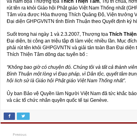
và hăm dọa Thượng tọa
Thích Thiện Tâm
, Trụ trì chùa, h
rút tên ra khỏi Giáo hội Phật giáo Việt Nam Thống nhất (
Tâm vừa được Hòa thượng Thích Quảng Độ, Viện trưởng V
Đại diện GHPGVNTN tỉnh Bình Thuận theo Quyết định ký h
Suốt trong hai ngày 1 và 2.3.2007, Thượng tọa
Thích Thiệ
Đại diện, bị công an triệu tập đi làm việc nhiều lần. Mục đíc
phải rút tên khỏi GHPGVNTN và giải tán toàn Ban Đại diện
Thích Thiện Tâm dõng dạc tuyên bố :
“Không bao giờ có chuyện đó. Chúng tôi và tất cả thành v
Bình Thuận một lòng vì Đạo pháp, vì Dân tộc, quyết tâm trun
hội lich sử là Giáo hội Phật giáo Việt Nam Thống nhất”.
Ủy ban Bảo vệ Quyền làm Người Việt Nam đã tức khắc bá
và các tổ chức nhân quyền quốc tế tại Genève.
Previous