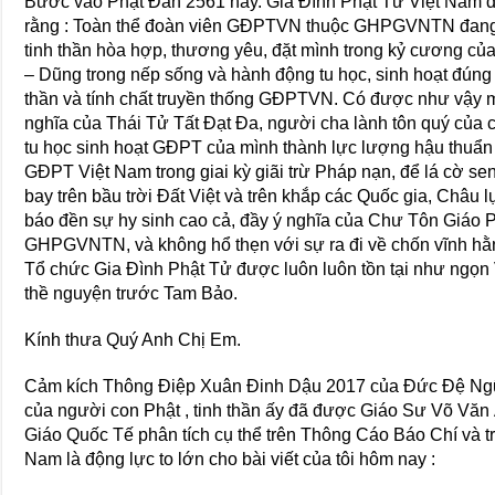
Bước vào Phật Đản 2561 nầy. Gia Đình Phật Tử Việt Nam đã 
rằng : Toàn thể đoàn viên GĐPTVN thuộc GHPGVNTN đang s
tinh thần hòa hợp, thương yêu, đặt mình trong kỷ cương của
– Dũng trong nếp sống và hành động tu học, sinh hoạt đú
thần và tính chất truyền thống GĐPTVN. Có được như vậy mớ
nghĩa của Thái Tử Tất Đạt Đa, người cha lành tôn quý của 
tu học sinh hoạt GĐPT của mình thành lực lượng hậu thu
GĐPT Việt Nam trong giai kỳ giãi trừ Pháp nạn, để lá cờ se
bay trên bầu trời Đất Việt và trên khắp các Quốc gia, Châu 
báo đền sự hy sinh cao cả, đầy ý nghĩa của Chư Tôn Giáo 
GHPGVNTN, và không hổ thẹn với sự ra đi về chốn vĩnh hằ
Tổ chức Gia Đình Phật Tử được luôn luôn tồn tại như ngọn
thề nguyện trước Tam Bảo.
Kính thưa Quý Anh Chị Em.
Cảm kích Thông Điệp Xuân Đinh Dậu 2017 của Đức Đệ Ngũ
của người con Phật , tinh thần ấy đã được Giáo Sư Võ Văn
Giáo Quốc Tế phân tích cụ thể trên Thông Cáo Báo Chí và t
Nam là động lực to lớn cho bài viết của tôi hôm nay :