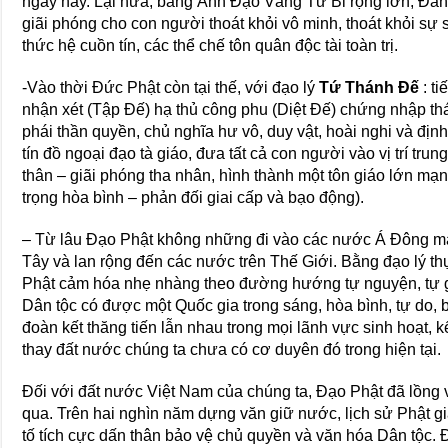
ngày nay. Lại nữa, bằng Ánh Đạo Vàng Từ Bi rộng lớn, Đấn
giãi phóng cho con người thoát khỏi vô minh, thoát khỏi sự s
thức hệ cuồn tín, các thể chế tôn quân độc tài toàn trị.
-Vào thời Đức Phật còn tại thế, với đạo lý
Tứ Thánh Đế
: ti
nhận xét (Tập Đế) hạ thủ công phu (Diệt Đế) chứng nhập t
phái thần quyền, chủ nghĩa hư vô, duy vật, hoài nghi và đị
tín đồ ngoại đạo tà giáo, đưa tất cả con người vào vị trí trung
thân – giãi phóng tha nhân, hình thành một tôn giáo lớn mạ
trọng hòa bình – phản đối giai cấp và bạo động).
– Từ lâu Đạo Phật không những đi vào các nước Á Đông 
Tây và lan rộng đến các nước trên Thế Giới. Bằng đạo lý thự
Phật cảm hóa nhẹ nhàng theo đường hướng tự nguyện, tự gi
Dân tộc có được một Quốc gia trong sáng, hòa bình, tự do, 
đoàn kết thăng tiến lẫn nhau trong mọi lãnh vực sinh hoạt, kể
thay đất nước chúng ta chưa có cơ duyên đó trong hiện tại.
Đối với đất nước Việt Nam của chúng ta, Đạo Phật đã lồng v
qua. Trên hai nghìn năm dựng văn giữ nước, lịch sử Phật gi
tố tích cực dấn thân bảo vệ chủ quyền và văn hóa Dân tộc. 