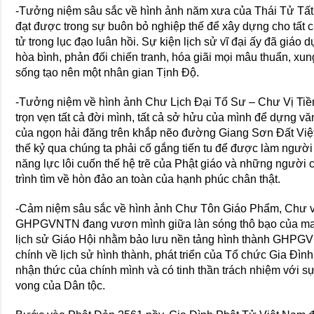
-Tưởng niệm sâu sắc về hình ảnh năm xưa của Thái Tử Tất Đ
đạt được trong sự buôn bỏ nghiệp thế để xây dựng cho tất c
tử trong lục đạo luân hồi. Sự kiện lịch sử vĩ đại ấy đã giáo d
hòa bình, phản đối chiến tranh, hóa giãi mọi mâu thuẩn, xun
sống tạo nên một nhân gian Tịnh Độ.
-Tưởng niệm về hình ảnh Chư Lịch Đại Tổ Sư – Chư Vị Tiền
trọn vẹn tất cả đời mình, tất cả sở hửu của mình để dựng v
của ngọn hải đăng trên khắp nẽo đường Giang Sơn Đất Việt 
thế kỷ qua chúng ta phải cố gắng tiến tu để được làm người 
năng lực lôi cuốn thế hệ trẽ của Phật giáo và những người 
trình tìm về hòn đảo an toàn của hạnh phúc chân thật.
-Cảm niệm sâu sắc về hình ảnh Chư Tôn Giáo Phẩm, Chư vị
GHPGVNTN đang vươn mình giữa làn sóng thô bạo của ma q
lịch sử Giáo Hội nhằm bảo lưu nền tảng hình thành GHPG
chính về lịch sử hình thành, phát triển của Tổ chức Gia Đìn
nhận thức của chính mình và có tinh thần trách nhiệm với s
vong của Dân tộc.