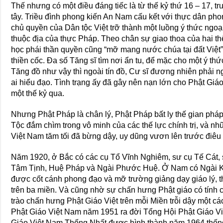
Thế nhưng có một điều đáng tiếc là từ thế kỷ thứ 16 – 17, 
tây. Triều đình phong kiến An Nam cấu kết với thực dân ph
chủ quyền của Dân tộc Việt trỡ thành một luồng ý thức ngoạ
thuộc địa của thực Pháp. Theo chân sự giao thoa của hai thể c
học phái thần quyền cũng “mỡ mang nước chúa tại đất Việt”.
thiền cốc. Đa số Tăng sĩ tìm nơi ẩn tu, để mặc cho một ý t
Tăng đồ như vậy thì ngoài tín đồ, Cư sĩ đương nhiên phải 
ai hiểu đạo. Tình trạng ấy đã gây nên nạn lớn cho Phật Giáo
một thế kỷ qua.
Nhưng Phật Pháp là chân lý, Phật Pháp bất ly thế gian ph
Tộc đắm chìm trong vô minh của các thế lực chính trị, và n
Việt Nam tăm tối đã bừng dậy, uy dũng vươn lên trước điêu
Năm 1920, ở Bắc có các cụ Tổ Vĩnh Nghiêm, sư cụ Tế Cát,
Tâm Tịnh, Huệ Pháp và Ngài Phước Huệ. Ở Nam có Ngài 
được cốt cánh phong đạo và mỡ trường giảng dạy giáo lý, th
trên ba miền. Và cũng nhờ sự chấn hưng Phật giáo có tính
trào chấn hưng Phật Giáo Việt trên mỗi Miền trỗi dậy một c
Phật Giáo Việt Nam năm 1951 ra đời Tổng Hội Phật Giáo Vi
Giáo Việt Nam Thống Nhất được hình thành năm 1964 thống