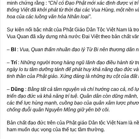
minh chứng rằng :
“Chỉ có Đạo Phật mới xác định được vị tr
thống Việt đã khởi phát từ thời đại các Vua Hùng, một nền vă
hoa của các luồng văn hóa Nhân loại”
.
Sự kiện nổi bậc nhất của Phật Giáo Dân Tộc Việt Nam là tron
Vua Quan đã xây dựng nhà nước Đại Việt theo bản chất văn
–
BI
:
Vua, Quan thấm nhuần đạo lý Từ Bi nên thương dân n
–
Trí
:
Những người trong hàng ngũ lãnh đạo điều hành từ 
ngày lo tu tâm dưỡng tánh để phát huy khả năng đạo đức và 
tinh thần của Phật giáo. Xứng đáng là những trụ cột của đất
–
Dũng
:
Bằng tất cả tâm nguyện và chí hướng cao cả, nổ lự
triển đạo đức và khả năng trí tuệ. Quân dân còn dũng mãnh
các thế lực hùng mạnh, cuồng bạo của quân xâm lược phươ
chống đuỗi quân Nguyên Mông giữ yên bỡ cõi.
Bản chất đạo đức trên của Phật giáo Dân tộc Việt Nam là n
ham muốn dục vọng của thế tục tầm thường.