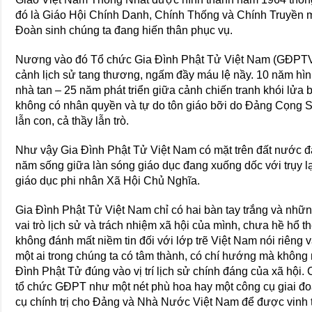
đó là Giáo Hội Chính Danh, Chính Thống và Chính Truyền
Đoàn sinh chúng ta đang hiến thân phục vụ.
Nương vào đó Tổ chức Gia Đình Phật Tử Việt Nam (GĐPTVN
cảnh lịch sử tang thương, ngấm đầy máu lệ nầy. 10 năm hì
nhà tan – 25 năm phát triển giữa cảnh chiến tranh khói lửa 
không có nhân quyền và tự do tôn giáo bỡi do Đảng Cọng S
lẫn con, cả thầy lẫn trò.
Như vậy Gia Đình Phật Tử Việt Nam có mặt trên đất nước đ
năm sống giữa làn sóng giáo dục đang xuống dốc với trụy l
giáo dục phi nhân Xã Hội Chủ Nghĩa.
Gia Đình Phật Tử Việt Nam chỉ có hai bàn tay trắng và những
vai trò lịch sử và trách nhiệm xã hội của mình, chưa hề hổ
không đánh mất niềm tin đối với lớp trẽ Việt Nam nói riêng 
một ai trong chúng ta có tâm thành, có chí hướng mà không
Đình Phật Tử đúng vào vị trí lịch sử chính đáng của xã hộ
tổ chức GĐPT như một nét phù hoa hay một công cụ giai đ
cụ chính trị cho Đảng và Nhà Nước Việt Nam để được vinh t