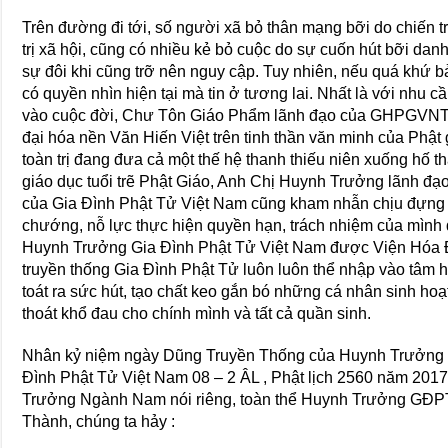
Trên đường đi tới, số người xã bỏ thân mạng bỡi do chiến tr
trị xã hội, cũng có nhiều kẻ bỏ cuộc do sự cuốn hút bỡi dan
sự đôi khi cũng trỡ nên nguy cập. Tuy nhiên, nếu quá khứ b
có quyền nhìn hiện tại mà tin ở tương lai. Nhất là với nhu
vào cuộc đời, Chư Tôn Giáo Phẩm lãnh đạo của GHPGVNTN
đại hóa nền Văn Hiến Việt trên tinh thần văn minh của Phật
toàn trị đang đưa cả một thế hệ thanh thiếu niên xuống hố t
giáo dục tuổi trẽ Phật Giáo, Anh Chị Huynh Trưởng lãnh đ
của Gia Đình Phật Tử Việt Nam cũng kham nhẫn chịu đựng 
chướng, nỗ lực thực hiện quyền hạn, trách nhiệm của mình
Huynh Trưởng Gia Đình Phật Tử Việt Nam được Viện Hóa Đạo
truyền thống Gia Đình Phật Tử luôn luôn thể nhập vào tâm
toát ra sức hút, tạo chất keo gắn bó những cá nhân sinh ho
thoát khổ đau cho chính mình và tất cả quần sinh.
Nhân kỷ niệm ngày Dũng Truyền Thống của Huynh Trưởng
Đình Phật Tử Việt Nam 08 – 2 ÂL , Phật lịch 2560 năm 2017
Trưởng Ngành Nam nói riêng, toàn thể Huynh Trưởng GĐPT 
Thành, chúng ta hảy :