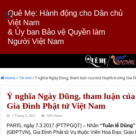
Quê Mẹ: Hành động cho Dân chủ
Việt Nam
& Ủy ban Bảo vệ Quyền làm
Người Việt Nam
Home
/
Tin mới
/
Ý nghĩa Ngày Dũng, tham luận của một Huynh trưởng Gia Đì
Ý nghĩa Ngày Dũng, tham luận củ
Gia Đình Phật tử Việt Nam
7 Tháng 3, 2017
585 Views
PARIS, ngày 7.3.2017 (PTTPGQT) – Nhân
“Tuần lễ Dũng”
(GĐPTVN), Gia Đình Phật tử Vụ thuộc Viện Hoá Đạo, Giáo 