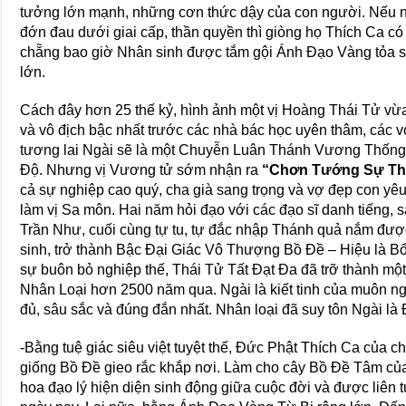
tưởng lớn mạnh, những cơn thức dậy của con người. Nếu 
đớn đau dưới giai cấp, thần quyền thì giòng họ Thích Ca c
chẵng bao giờ Nhân sinh được tắm gội Ánh Đạo Vàng tỏa s
lớn.
Cách đây hơn 25 thế kỷ, hình ảnh một vị Hoàng Thái Tử vừa 
và vô địch bậc nhất trước các nhà bác học uyên thâm, các vỏ
tương lai Ngài sẽ là một Chuyễn Luân Thánh Vương Thống t
Độ. Nhưng vị Vương tử sớm nhận ra
“Chơn Tướng Sự Th
cả sự nghiệp cao quý, cha già sang trọng và vợ đẹp con yê
làm vị Sa môn. Hai năm hỏi đạo với các đạo sĩ danh tiếng, 
Trần Như, cuối cùng tự tu, tự đắc nhập Thánh quả nắm được
sinh, trở thành Bậc Đại Giác Vô Thượng Bồ Đề – Hiệu là 
sự buôn bỏ nghiệp thế, Thái Tử Tất Đạt Đa đã trỡ thành một 
Nhân Loại hơn 2500 năm qua. Ngài là kiết tinh của muôn 
đủ, sâu sắc và đúng đắn nhất. Nhân loại đã suy tôn Ngài là
-Bằng tuệ giác siêu việt tuyệt thế, Đức Phật Thích Ca của c
giống Bồ Đề gieo rắc khắp nơi. Làm cho cây Bồ Đề Tâm của
hoa đạo lý hiện diện sinh động giữa cuộc đời và được liên t