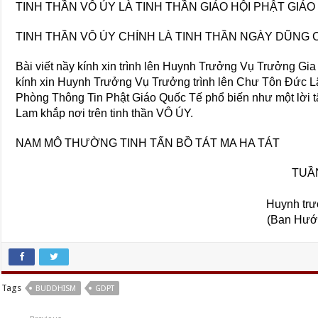
TINH THẦN VÔ ÚY LÀ TINH THẦN GIÁO HỘI PHẬT GIÁO
TINH THẦN VÔ ÚY CHÍNH LÀ TINH THẦN NGÀY DŨNG
Bài viết nầy kính xin trình lên Huynh Trưởng Vụ Trưởng 
kính xin Huynh Trưởng Vụ Trưởng trình lên Chư Tôn Đức 
Phòng Thông Tin Phật Giáo Quốc Tế phổ biến như một lời t
Lam khắp nơi trên tinh thần VÔ ÚY.
NAM MÔ THƯỜNG TINH TẤN BỒ TÁT MA HA TÁT
TUẦN
Huynh tr
(Ban Hướ
Tags
BUDDHISM
GDPT